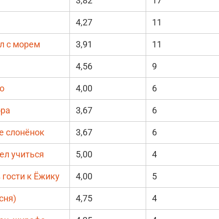
3,82
17
4,27
11
л с морем
3,91
11
4,56
9
о
4,00
6
ора
3,67
6
е слонёнок
3,67
6
ел учиться
5,00
4
 гости к Ёжику
4,00
5
сня)
4,75
4