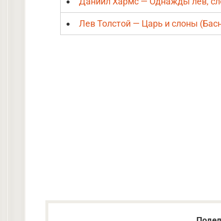
Даниил Хармс — Однажды лев, сл
Лев Толстой — Царь и слоны (Бас
Подел