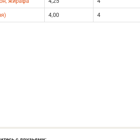
он, жирафа
4,25
4
ня)
4,00
4
итесь с друзьями: