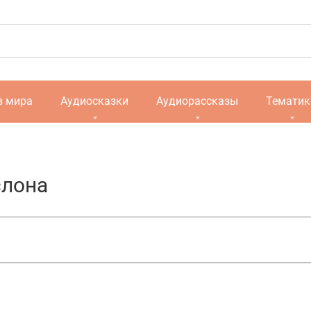
в мира
Аудиосказки
Аудиорассказы
Тематик
слона