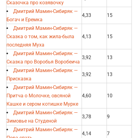
Сказочка про козявочку
Дмитрий Мамин-Сибиряк —
4,33
15
Богач и Еремка
Дмитрий Мамин-Сибиряк —
Сказка о том, как жила-была
4,13
15
последняя Муха
Дмитрий Мамин-Сибиряк —
3,92
13
Сказка про Воробья Воробеича
Дмитрий Мамин-Сибиряк —
3,92
13
Присказка
Дмитрий Мамин-Сибиряк —
Притча о Молочке, овсяной
4,60
10
Кашке и сером котишке Мурке
Дмитрий Мамин-Сибиряк —
3,78
9
Зимовье на Студеной
Дмитрий Мамин-Сибиряк —
4,14
7
Пора спать