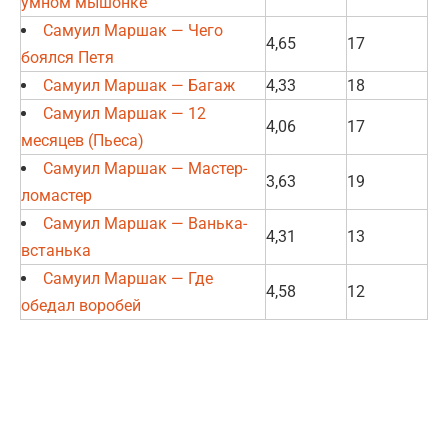
умном мышонке
Самуил Маршак — Чего
4,65
17
боялся Петя
Самуил Маршак — Багаж
4,33
18
Самуил Маршак — 12
4,06
17
месяцев (Пьеса)
Самуил Маршак — Мастер-
3,63
19
ломастер
Самуил Маршак — Ванька-
4,31
13
встанька
Самуил Маршак — Где
4,58
12
обедал воробей