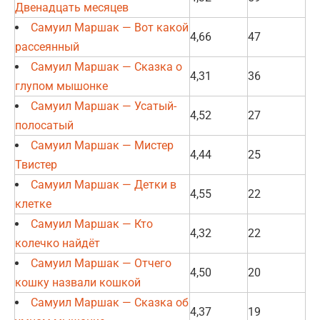
Двенадцать месяцев
Самуил Маршак — Вот какой
4,66
47
рассеянный
Самуил Маршак — Сказка о
4,31
36
глупом мышонке
Самуил Маршак — Усатый-
4,52
27
полосатый
Самуил Маршак — Мистер
4,44
25
Твистер
Самуил Маршак — Детки в
4,55
22
клетке
Самуил Маршак — Кто
4,32
22
колечко найдёт
Самуил Маршак — Отчего
4,50
20
кошку назвали кошкой
Самуил Маршак — Сказка об
4,37
19