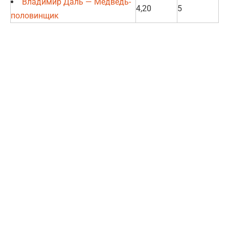
Владимир Даль — Медведь-
4,20
5
половинщик