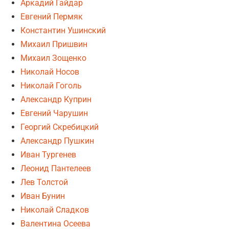
Аркадий Гайдар
Евгений Пермяк
Константин Ушинский
Михаил Пришвин
Михаил Зощенко
Николай Носов
Николай Гоголь
Александр Куприн
Евгений Чарушин
Георгий Скребицкий
Александр Пушкин
Иван Тургенев
Леонид Пантелеев
Лев Толстой
Иван Бунин
Николай Сладков
Валентина Осеева