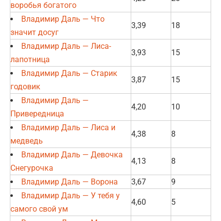
воробья богатого
Владимир Даль — Что
3,39
18
значит досуг
Владимир Даль — Лиса-
3,93
15
лапотница
Владимир Даль — Старик
3,87
15
годовик
Владимир Даль —
4,20
10
Привередница
Владимир Даль — Лиса и
4,38
8
медведь
Владимир Даль — Девочка
4,13
8
Снегурочка
Владимир Даль — Ворона
3,67
9
Владимир Даль — У тебя у
4,60
5
самого свой ум