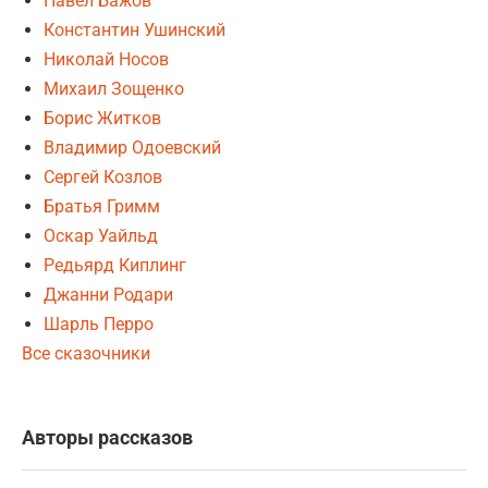
Павел Бажов
Константин Ушинский
Николай Носов
Михаил Зощенко
Борис Житков
Владимир Одоевский
Сергей Козлов
Братья Гримм
Оскар Уайльд
Редьярд Киплинг
Джанни Родари
Шарль Перро
Все сказочники
Авторы рассказов