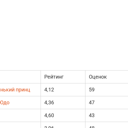
Рейтинг
Оценок
енький принц
4,12
59
-Юдо
4,36
47
4,60
43