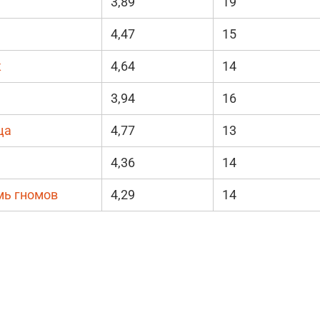
3,89
19
4,47
15
к
4,64
14
3,94
16
ца
4,77
13
4,36
14
мь гномов
4,29
14