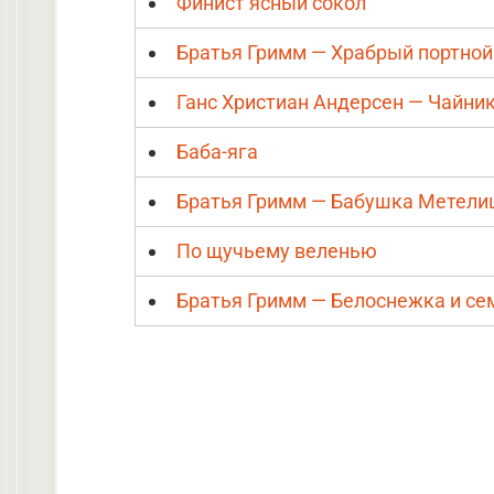
Финист ясный сокол
Братья Гримм — Храбрый портной
Ганс Христиан Андерсен — Чайни
Баба-яга
Братья Гримм — Бабушка Метели
По щучьему веленью
Братья Гримм — Белоснежка и се