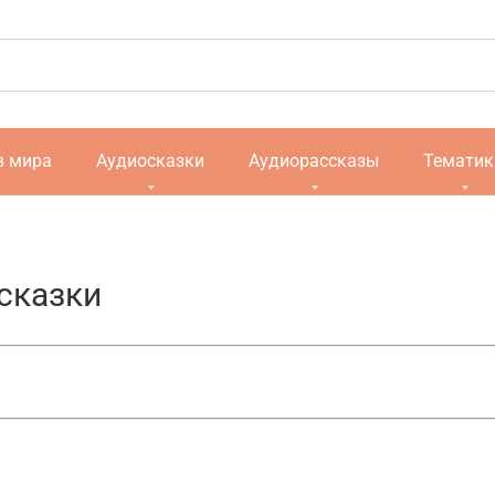
в мира
Аудиосказки
Аудиорассказы
Тематик
сказки