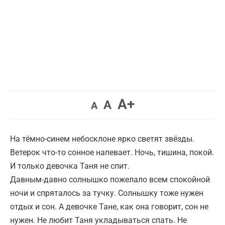
Увеличить
A+
Вернуть
Уменьшить
A
A
шрифт.
шрифт.
шрифт.
На тёмно-синем небосклоне ярко светят звёзды.
Ветерок что-то сонное напевает. Ночь, тишина, покой.
И только девочка Таня не спит.
Давным-давно солнышко пожелало всем спокойной
ночи и спряталось за тучку. Cолнышку тоже нужен
отдых и сон. А девочке Тане, как она говорит, сон не
нужен. Не любит Таня укладываться спать. Не