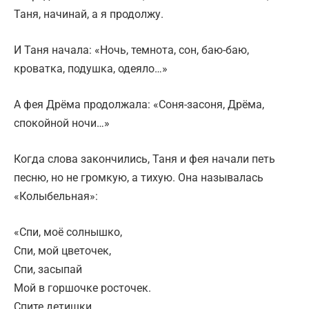
Таня, начинай, а я продолжу.
И Таня начала: «Ночь, темнота, сон, баю-баю,
кроватка, подушка, одеяло…»
А фея Дрёма продолжала: «Соня-засоня, Дрёма,
спокойной ночи…»
Когда слова закончились, Таня и фея начали петь
песню, но не громкую, а тихую. Она называлась
«Колыбельная»:
«Спи, моё солнышко,
Спи, мой цветочек,
Спи, засыпай
Мой в горшочке росточек.
Спите детишки,