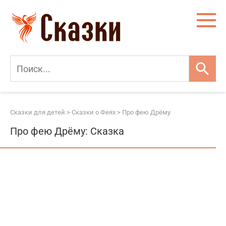
Перейти
к
контенту
Сказки для детей
>
Сказки о Феях
>
Про фею Дрёму
Про фею Дрёму: Сказка