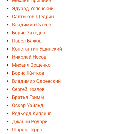
Михаил Пришвин
Эдуард Успенский
Салтыков-Щедрин
Владимир Сутеев
Борис Заходер
Павел Бажов
Константин Ушинский
Николай Носов
Михаил Зощенко
Борис Житков
Владимир Одоевский
Сергей Козлов
Братья Гримм
Оскар Уайльд
Редьярд Киплинг
Джанни Родари
Шарль Перро