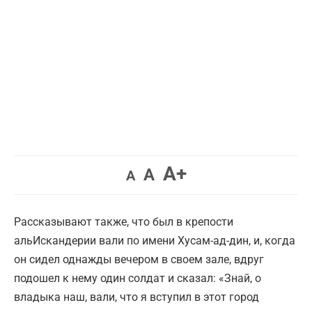
Увеличить
A+
Вернуть
Уменьшить
A
A
шрифт.
шрифт.
шрифт.
Рассказывают также, что был в крепости
альИскандерии вали по имени Хусам-ад-дин, и, когда
он сидел однажды вечером в своем зале, вдруг
подошел к нему один солдат и сказал: «Знай, о
владыка наш, вали, что я вступил в этот город