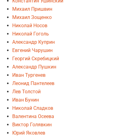
Константин Ушинский
Михаил Пришвин
Михаил Зощенко
Николай Носов
Николай Гоголь
Александр Куприн
Евгений Чарушин
Георгий Скребицкий
Александр Пушкин
Иван Тургенев
Леонид Пантелеев
Лев Толстой
Иван Бунин
Николай Сладков
Валентина Осеева
Виктор Голявкин
Юрий Яковлев