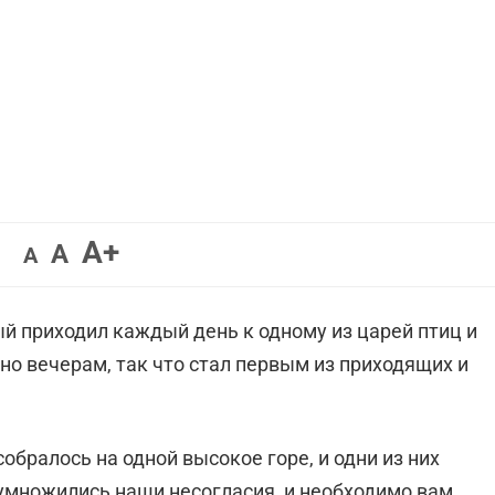
Увеличить
A+
Вернуть
Уменьшить
A
A
шрифт.
шрифт.
шрифт.
ый приходил каждый день к одному из царей птиц и
 но вечерам, так что стал первым из приходящих и
собралось на одной высокое горе, и одни из них
и умножились наши несогласия, и необходимо вам