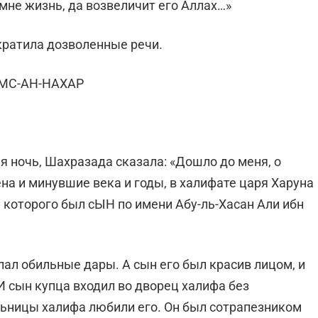
мне жизнь, да возвеличит его Аллах…»
екратила дозволенные речи.
АМС-АН-НАХАР
я ночь, Шахразада сказала: «Дошло до меня, о
на и минувшие века и годы, в халифате царя Харуна
у которого был сЫН по имени Абу-ль-Хасан Али ибн
лал обильные дары. А сын его был красив лицом, и
 сын купца входил во дворец халифа без
льницы халифа любили его. Он был сотрапезником