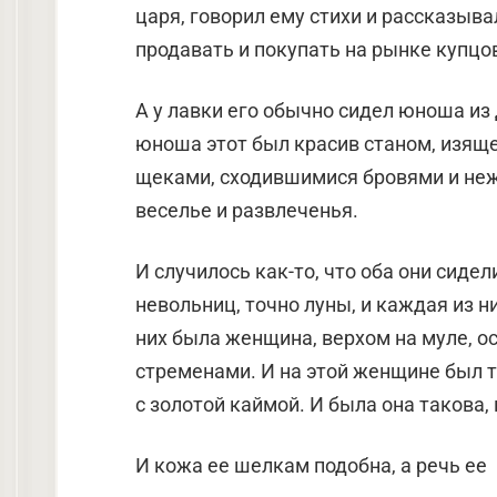
царя, говорил ему стихи и рассказыв
продавать и покупать на рынке купцо
А у лавки его обычно сидел юноша из 
юноша этот был красив станом, изящ
щеками, сходившимися бровями и неж
веселье и развлеченья.
И случилось как-то, что оба они сидел
невольниц, точно луны, и каждая из н
них была женщина, верхом на муле, 
стременами. И на этой женщине был т
с золотой каймой. И была она такова, 
И кожа ее шелкам подобна, а речь ее