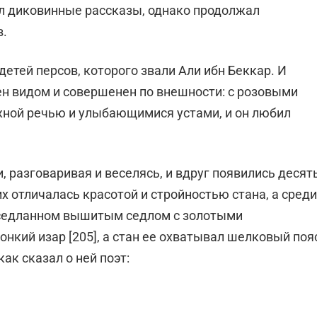
ал диковинные рассказы, однако продолжал
в.
детей персов, которого звали Али ибн Беккар. И
ен видом и совершенен по внешности: с розовыми
ной речью и улыбающимися устами, и он любил
и, разговаривая и веселясь, и вдруг появились десят
их отличалась красотой и стройностью стана, а среди
оседланном вышитым седлом с золотыми
онкий изар [205], а стан ее охватывал шелковый поя
как сказал о ней поэт: