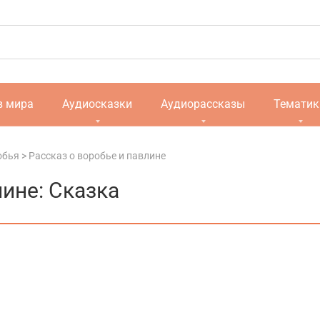
в мира
Аудиосказки
Аудиорассказы
Тематик
обья
>
Рассказ о воробье и павлине
лине: Сказка