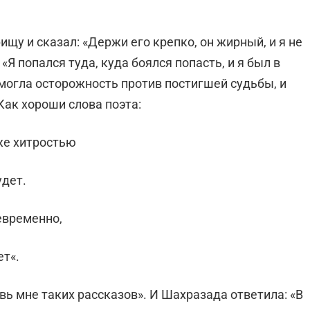
ищу и сказал: «Держи его крепко, он жирный, и я не
«Я попался туда, куда боялся попасть, и я был в
омогла осторожность против постигшей судьбы, и
Как хороши слова поэта:
же хитростью
удет.
евременно,
ет«.
вь мне таких рассказов». И Шахразада ответила: «В