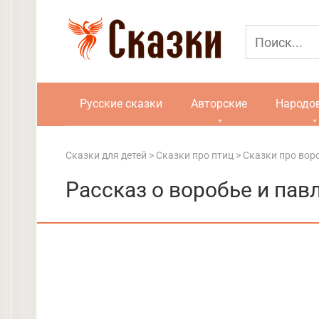
Перейти
к
контенту
Русские сказки
Авторские
Народо
Сказки для детей
>
Сказки про птиц
>
Сказки про вор
Рассказ о воробье и пав