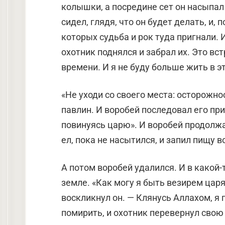
колышки, а посредине сет он насыпал 
сидел, глядя, что он будет делать, и, 
которых судьба и рок туда пригнали. И
охотник поднялся и забрал их. Это вст
времени. И я не буду больше жить в эт
«Не уходи со своего места: осторожно
павлин. И воробей последовал его прик
повинуясь царю». И воробей продолжа
ел, пока не насытился, и запил пищу в
А потом воробей удалился. И в какой-т
земле. «Как могу я быть везирем царя
воскликнул он. — Клянусь Аллахом, я 
помирить, и охотник перевернул свою с