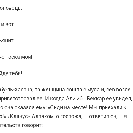
роповедь.
 и вот
ьянит.
но тоска моя!
йду тебя!
у-ль-Хасана, та женщина сошла с мула и, сев возле
приветствовал ее. И когда Али ибн Беккар ее увидел,
 но она сказала ему: «Сиди на месте! Мы приехали к
!» «Клянусь Аллахом, о госпожа, — ответил он, — я
ятельств говорит: