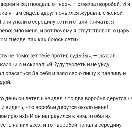
зерен и сел поодаль от нее», — отвечал воробей. И я
пока я там сидел, вдруг появился журавль с женой,
 они упали в середину сети и стали кричать, я
ревожило меня, и вот почему я отсутствовал, о царь
ом гнезде, так как боюсь сети«.
сть не поможет тебе против судьбы», — сказал
азанию и сказал: «Я буду терпеть и не уйду,
л опасаться За себя и взял свою пищу к павлину и
одой.
о день он летел и увидел, что два воробья дерутся н
 и видеть, что воробьи дерутся около меня! —
помирю их!» И он направился к ним, чтобы их
еть на них всех, и тот воробей попал в середину