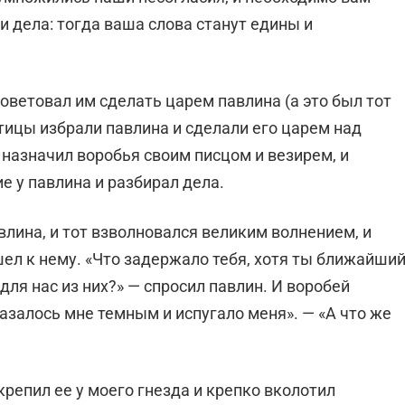
и дела: тогда ваша слова станут едины и
советовал им сделать царем павлина (а это был тот
птицы избрали павлина и сделали его царем над
 назначил воробья своим писцом и везирем, и
 у павлина и разбирал дела.
влина, и тот взволновался великим волнением, и
шел к нему. «Что задержало тебя, хотя ты ближайши
ля нас из них?» — спросил павлин. И воробей
оказалось мне темным и испугало меня». — «А что же
крепил ее у моего гнезда и крепко вколотил