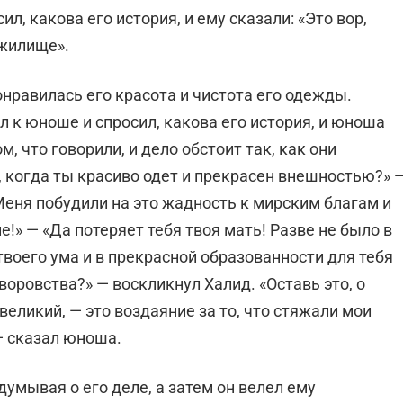
ил, какова его история, и ему сказали: «Это вор,
 жилище».
онравилась его красота и чистота его одежды.
ел к юноше и спросил, какова его история, и юноша
, что говорили, и дело обстоит так, как они
о, когда ты красиво одет и прекрасен внешностью?» 
«Меня побудили на это жадность к мирским благам и
е!» — «Да потеряет тебя твоя мать! Разве не было в
твоего ума и в прекрасной образованности для тебя
воровства?» — воскликнул Халид. «Оставь это, о
 великий, — это воздаяние за то, что стяжали мои
 — сказал юноша.
умывая о его деле, а затем он велел ему