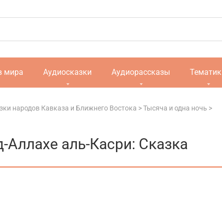
в мира
Аудиосказки
Аудиорассказы
Тематик
зки народов Кавказа и Ближнего Востока
>
Тысяча и одна ночь
>
д-Аллахе аль-Касри: Сказка