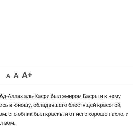
Увеличить
A+
Вернуть
Уменьшить
A
A
шрифт.
шрифт.
шрифт.
бд-Аллах аль-Касри был эмиром Басры и к нему
ись в юношу, обладавшего блестящей красотой,
; его облик был красив, и от него хорошо пахло, и
ством.