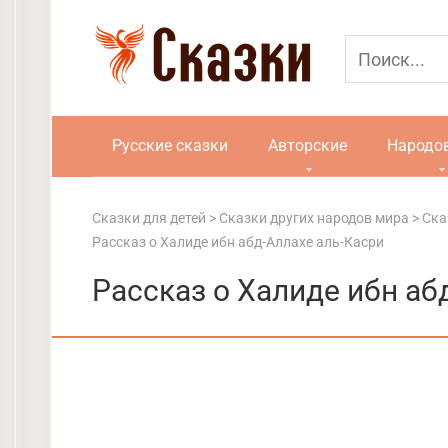
Перейти
к
контенту
Русские сказки
Авторские
Народо
Сказки для детей
>
Сказки других народов мира
>
Ска
Рассказ о Халиде ибн абд-Аллахе аль-Касри
Рассказ о Халиде ибн аб