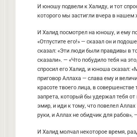
И юношу подвели к Халиду, и тот спрос
которого мы застигли вчера в нашем
И Халид посмотрел на юношу, и ему п
«Отпустите его!» — сказал он и подош
сказал: «Эти люди были правдивы в том
сказали». — «Что побудило тебя на эт
спросил его Халид, и юноша сказал: 
приговор Аллаха — слава ему и величи
красоте твоего лица, в совершенстве 
запрета, который бы удержал тебя от 
эмир, и иди к тому, что повелел Аллах
руки, и Аллах не обидчик для рабов»,
И Халид молчал некоторое время, разд