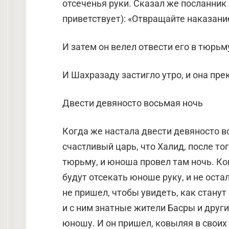
отсеченья руки. Сказал же посланник 
приветствует): «Отвращайте наказани
И затем он велел отвести его в тюрьм
И Шахразаду застигло утро, и она пр
Двести девяносто восьмая ночь
Когда же настала двести девяносто во
счастливый царь, что Халид, после то
тюрьму, и юноша провел там ночь. Ко
будут отсекать юноше руку, и не оста
не пришел, чтобы увидеть, как стану
и с ним знатные жители Басры и други
юношу. И он пришел, ковыляя в своих 