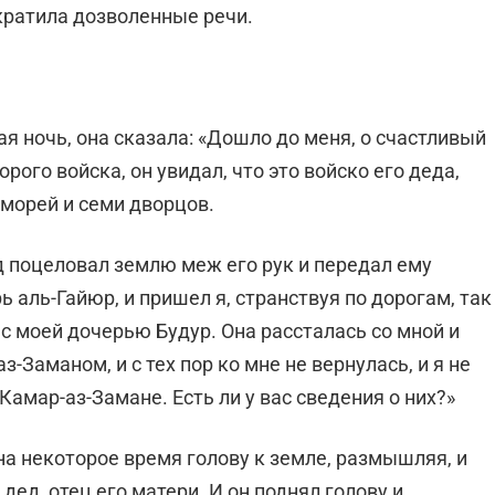
екратила дозволенные речи.
я ночь, она сказала: «Дошло до меня, о счастливый
рого войска, он увидал, что это войско его деда,
 морей и семи дворцов.
 поцеловал землю меж его рук и передал ему
ь аль-Гайюр, и пришел я, странствуя по дорогам, так
с моей дочерью Будур. Она рассталась со мной и
-Заманом, и с тех пор ко мне не вернулась, и я не
 Камар-аз-Замане. Есть ли у вас сведения о них?»
на некоторое время голову к земле, размышляя, и
 дед, отец его матери. И он поднял голову и