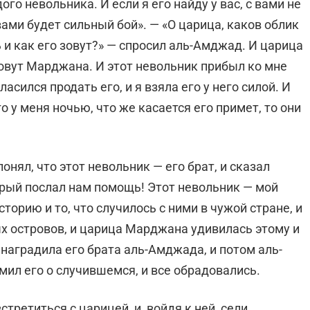
го невольника. И если я его найду у вас, с вами не
 вами будет сильный бой». — «О царица, каков облик
ь и как его зовут?» — спросил аль-Амджад. И царица
 зовут Марджана. И этот невольник прибыл ко мне
асился продать его, и я взяла его у него силой. И
о у меня ночью, что же касается его примет, то они
онял, что этот невольник — его брат, и сказал
торый послал нам помощь! Этот невольник — мой
сторию и то, что случилось с ними в чужой стране, и
ых островов, и царица Марджана удивилась этому и
 наградила его брата аль-Амджада, и потом аль-
ил его о случившемся, и все обрадовались.
третиться с царицей, и, войдя к ней, сели