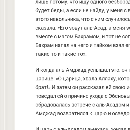
лишь потому, что ищу одного безбородо
будет беды, а если не найду, у меня с
этого невольника, что с ним случилос
сказала: «Его зовут аль-Асад, а меня
вместе с магом Бахрамом, и тот не согл
Бахрам напал на него и тайком взял ег
такие-то и такие-то».
И когда аль-Амджад услышал это, он п
царице: «О царица, хвала Аллаху, ко
брат!» И затем он рассказал ей свою и
поведал ей о причине ухода с Эбенов
обрадовалась встрече с аль-Асадом и
Амджад возвратился к царю и осведом
И царь с аль-Асадом выехали, желая вс