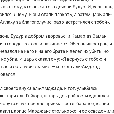
азал ему, что он сын его дочери Будур. И, услышав,
сился к нему, и они стали плакать, а затем царь аль-
Аллаху за благополучие, раз я встретился с тобой».
дочь Будур в добром здоровье, и Камар-аз-Заман,
ни в городе, который называется Эбеновый остров; и
евался на него и на его брата и велел их убить, но
 не убив. И царь сказал ему: «Я вернусь с тобою и
вас и останусь с вами», — и тогда аль-Амджад
овался.
л своего внука аль-Амджада, и тот, улыбаясь,
ию царя аль-Гайюра, и царь до крайности удавился
йюру все нужное для приема гостя: баранов, коней,
тавил царице Марджане столько же, и ее осведомил