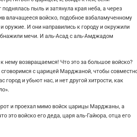
г поднялась пыль и затянула края неба, а через
жив влачащееся войско, подобное взбаламученному
и оружие. И они направились к городу и окружили
 обнажили мечи. И аль-Асад с аль-Амджадом
к нему возвращаемся! Что это за большое войско?
не сговоримся с царицей Марджаной, чтобы совместн
ас город и убьют нас, и нет другой хитрости, как
ло».
орот и проехал мимо войск царицы Марджаны, а
что это войско его деда, царя аль-Гайюра, отца его