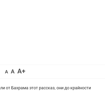
Увеличить
A+
Вернуть
Уменьшить
A
A
шрифт.
шрифт.
шрифт.
и от Бахрама этот рассказ, они до крайности