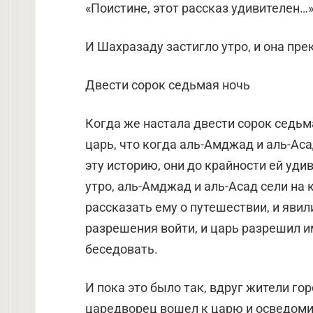
«Поистине, этот рассказ удивителен…
И Шахразаду застигло утро, и она пр
Двести сорок седьмая ночь
Когда же настала двести сорок седьма
царь, что когда аль-Амджад и аль-Ас
эту историю, они до крайности ей удив
утро, аль-Амджад и аль-Асад сели на 
рассказать ему о путешествии, и явил
разрешения войти, и царь разрешил им,
беседовать.
И пока это было так, вдруг жители гор
царедворец вошел к царю и осведомил