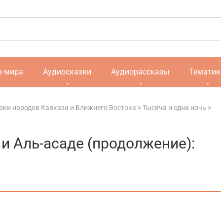
в мира
Аудиосказки
Аудиорассказы
Тематик
зки народов Кавказа и Ближнего Востока
>
Тысяча и одна ночь
>
и Аль-асаде (продолжение):