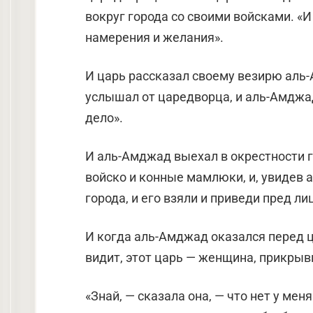
вокруг города со своими войсками. «И
намерения и желания».
И царь рассказал своему везирю аль-А
услышал от царедворца, и аль-Амджад 
дело».
И аль-Амджад выехал в окрестности г
войско и конные мамлюки, и, увидев а
города, и его взяли и приведи пред ли
И когда аль-Амджад оказался перед ц
видит, этот царь — женщина, прикры
«Знай, — сказала она, — что нет у мен