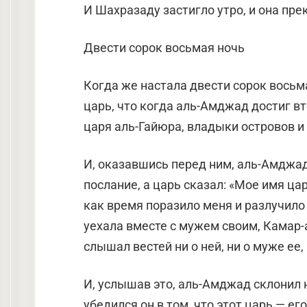
И Шахразаду застигло утро, и она пр
Двести сорок восьмая ночь
Когда же настала двести сорок восьма
царь, что когда аль-Амджад достиг вто
царя аль-Гайюра, владыки островов и
И, оказавшись перед ним, аль-Амджад
послание, а царь сказал: «Мое имя цар
как время поразило меня и разлучило 
уехала вместе с мужем своим, Камар-аз
слышал вестей ни о ней, ни о муже ее,
И, услышав это, аль-Амджад склонил 
убедился он в том, что этот царь — его