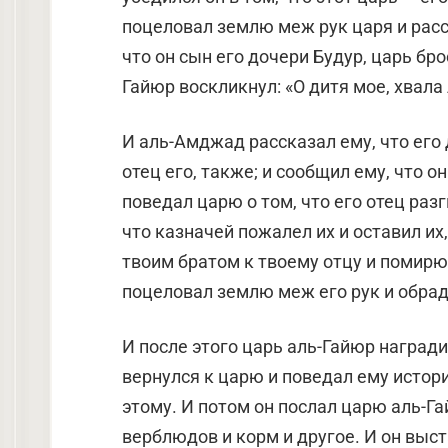
поцеловал землю меж рук царя и расск
что он сын его дочери Будур, царь бро
Гайюр воскликнул: «О дитя мое, хвала 
И аль-Амджад рассказал ему, что его 
отец его, также; и сообщил ему, что о
поведал царю о том, что его отец разгн
что казначей пожалел их и оставил их,
твоим братом к твоему отцу и помирю 
поцеловал землю меж его рук и обрад
И после этого царь аль-Гайюр награди
вернулся к царю и поведал ему истор
этому. И потом он послал царю аль-Га
верблюдов и корм и другое. И он выс