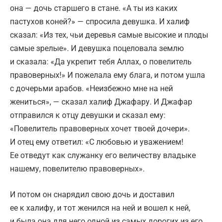
она — дочь старшего в стане. «А ты из каких
пастухов коней?» — спросила девушка. И халиф
сказал: «Из тех, чьи деревья самые высокие и плоды
самые зрелые». И девушка поцеловала землю
и сказала: «Да укрепит тебя Аллах, о повелитель
правоверных!» И пожелала ему блага, и потом ушла
с дочерьми арабов. «Неизбежно мне на ней
жениться», — сказал халиф Джафару. И Джафар
отправился к отцу девушки и сказал ему:
«Повелитель правоверных хочет твоей дочери».
И отец ему ответил: «С любовью и уважением!
Ее отведут как служанку его величеству владыке
нашему, повелителю правоверных».
И потом он снарядил свою дочь и доставил
ее к халифу, и тот женился на ней и вошел к ней,
и была она для него одной из самых дорогих из его