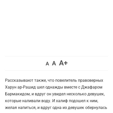
Увеличить
A+
Вернуть
Уменьшить
A
A
шрифт.
шрифт.
шрифт.
Рассказывают также, что повелитель правоверных
Харун ар-Рашид шел однажды вместе с Джафаром
Бармакидом, и вдруг он увидел несколько девушек,
которые наливали воду. И халиф подошел к ним,
желая напиться, и вдруг одна из девушек обернулась