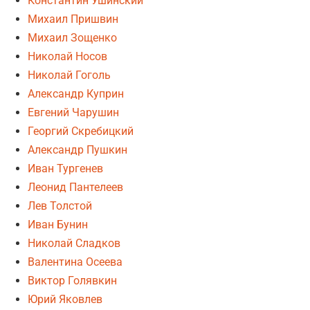
Константин Ушинский
Михаил Пришвин
Михаил Зощенко
Николай Носов
Николай Гоголь
Александр Куприн
Евгений Чарушин
Георгий Скребицкий
Александр Пушкин
Иван Тургенев
Леонид Пантелеев
Лев Толстой
Иван Бунин
Николай Сладков
Валентина Осеева
Виктор Голявкин
Юрий Яковлев