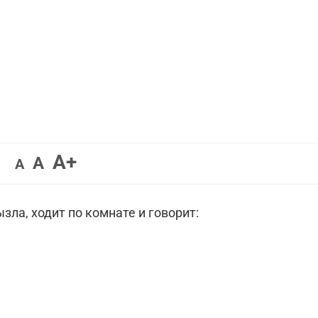
Увеличить
A+
Вернуть
Уменьшить
A
A
шрифт.
шрифт.
шрифт.
ла, ходит по комнате и говорит: