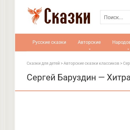
Перейти
к
контенту
Русские сказки
Авторские
Народо
Сказки для детей
>
Авторские сказки классиков
>
Сер
Сергей Баруздин — Хитр