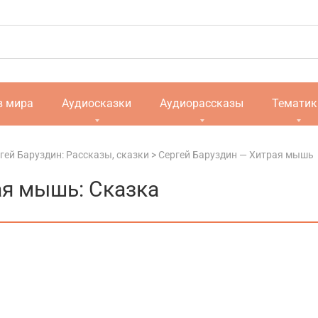
в мира
Аудиосказки
Аудиорассказы
Тематик
гей Баруздин: Рассказы, сказки
>
Сергей Баруздин — Хитрая мышь
ая мышь: Сказка