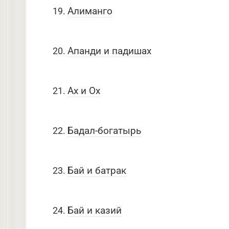
Алиманго
Апанди и падишах
Ах и Ох
Бадал-богатырь
Бай и батрак
Бай и казий