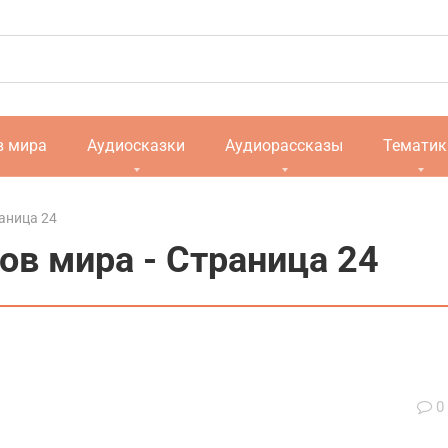
в мира
Аудиосказки
Аудиорассказы
Тематик
аница 24
ов мира - Страница 24
0