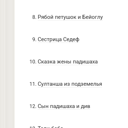
Рябой петушок и Бейоглу
Сестрица Седеф
Сказка жены падишаха
Султанша из подземелья
Сын падишаха и див