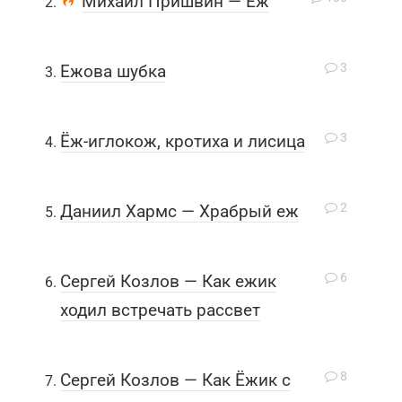
Михаил Пришвин — Ёж
3
Ежова шубка
3
Ёж-иглокож, кротиха и лисица
2
Даниил Хармс — Храбрый еж
6
Сергей Козлов — Как ежик
ходил встречать рассвет
8
Сергей Козлов — Как Ёжик с