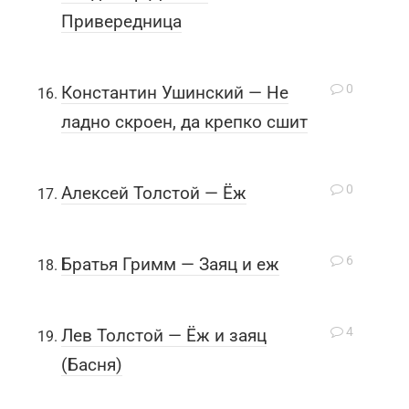
Привередница
0
Константин Ушинский — Не
ладно скроен, да крепко сшит
0
Алексей Толстой — Ёж
6
Братья Гримм — Заяц и еж
4
Лев Толстой — Ёж и заяц
(Басня)