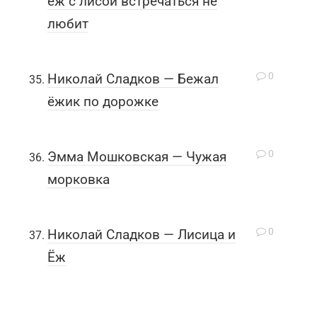
ёж с лисой встречаться не
любит
0
Николай Сладков — Бежал
ёжик по дорожке
0
Эмма Мошковская — Чужая
морковка
0
Николай Сладков — Лисица и
Ёж