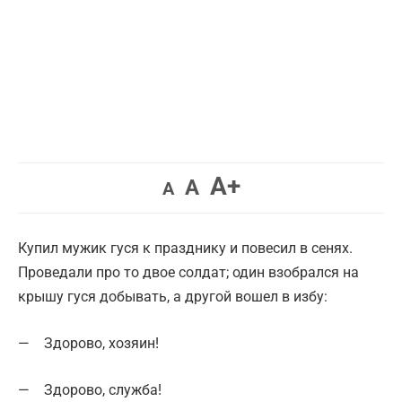
Увеличить
A+
Вернуть
Уменьшить
A
A
шрифт.
шрифт.
шрифт.
Купил мужик гуся к празднику и повесил в сенях.
Проведали про то двое солдат; один взобрался на
крышу гуся добывать, а другой вошел в избу:
— Здорово, хозяин!
— Здорово, служба!