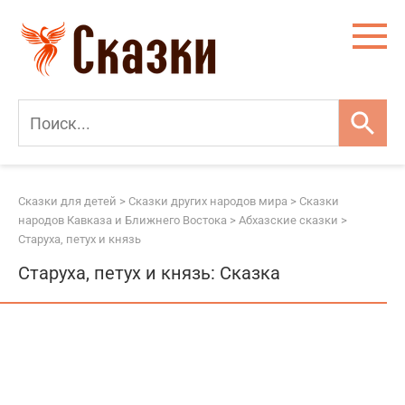
Перейти
к
контенту
Сказки для детей
>
Сказки других народов мира
>
Сказки
народов Кавказа и Ближнего Востока
>
Абхазские сказки
>
Старуха, петух и князь
Старуха, петух и князь: Сказка