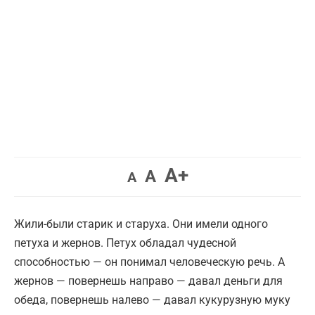
Увеличить
A+
Вернуть
Уменьшить
A
A
шрифт.
шрифт.
шрифт.
Жили-были старик и старуха. Они имели одного
петуха и жернов. Петух обладал чудесной
способностью — он понимал человеческую речь. А
жернов — повернешь направо — давал деньги для
обеда, повернешь налево — давал кукурузную муку