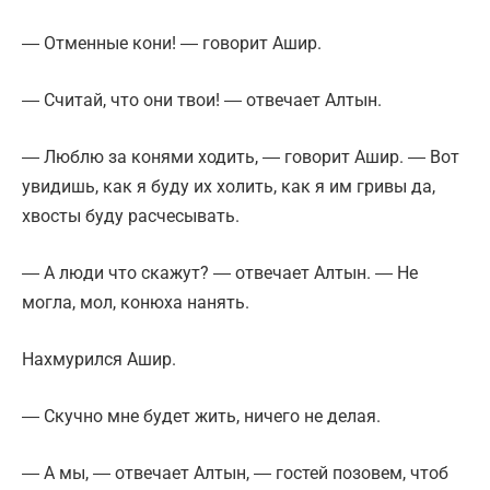
― Отменные кони! ― говорит Ашир.
― Считай, что они твои! ― отвечает Алтын.
― Люблю за конями ходить, ― говорит Ашир. ― Вот
увидишь, как я буду их холить, как я им гривы да,
хвосты буду расчесывать.
― А люди что скажут? ― отвечает Алтын. ― Не
могла, мол, конюха нанять.
Нахмурился Ашир.
― Скучно мне будет жить, ничего не делая.
― А мы, ― отвечает Алтын, ― гостей позовем, чтоб