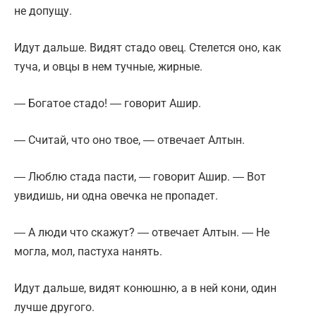
не допущу.
Идут дальше. Видят стадо овец. Стелется оно, как
туча, и овцы в нем тучные, жирные.
― Богатое стадо! ― говорит Ашир.
― Считай, что оно твое, ― отвечает Алтын.
― Люблю стада пасти, ― говорит Ашир. ― Вот
увидишь, ни одна овечка не пропадет.
― А люди что скажут? ― отвечает Алтын. ― Не
могла, мол, пастуха нанять.
Идут дальше, видят конюшню, а в ней кони, один
лучше другого.