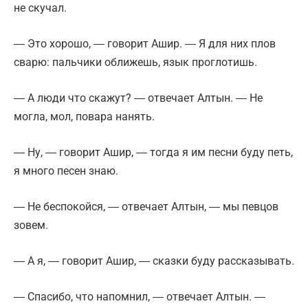
не скучал.
― Это хорошо, ― говорит Ашир. ― Я для них плов
сварю: пальчики оближешь, язык проглотишь.
― А люди что скажут? ― отвечает Алтын. ― Не
могла, мол, повара нанять.
― Ну, ― говорит Ашир, ― тогда я им песни буду петь,
я много песен знаю.
― Не беспокойся, ― отвечает Алтын, ― мы певцов
зовем.
― А я, ― говорит Ашир, ― сказки буду рассказывать.
― Спасибо, что напомнил, ― отвечает Алтын. ―