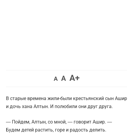
Увеличить
A+
Вернуть
Уменьшить
A
A
шрифт.
шрифт.
шрифт.
В старые времена жили-были крестьянский сын Ашир
и дочь хана Алтын. И полюбили они друг друга.
― Пойдем, Алтын, со мной, ― говорит Ашир. ―
Будем детей растить, горе и радость делить.