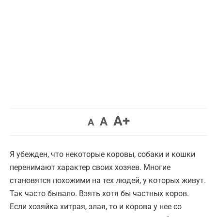
Увеличить
A+
Вернуть
Уменьшить
A
A
шрифт.
шрифт.
шрифт.
Я убежден, что некоторые коровы, собаки и кошки
перенимают характер своих хозяев. Многие
становятся похожими на тех людей, у которых живут.
Так часто бывало. Взять хотя бы частных коров.
Если хозяйка хитрая, злая, то и корова у нее со