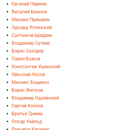
Евгений Пермяк
Виталий Бианки
Михаил Пришвин
Эдуард Успенский
Салтыков-Щедрин
Владимир Сутеев
Борис Заходер
Павел Бажов
Константин Ушинский
Николай Носов
Михаил Зощенко
Борис Житков
Владимир Одоевский
Сергей Козлов
Братья Гримм
Оскар Уайльд
Редьярд Киплинг