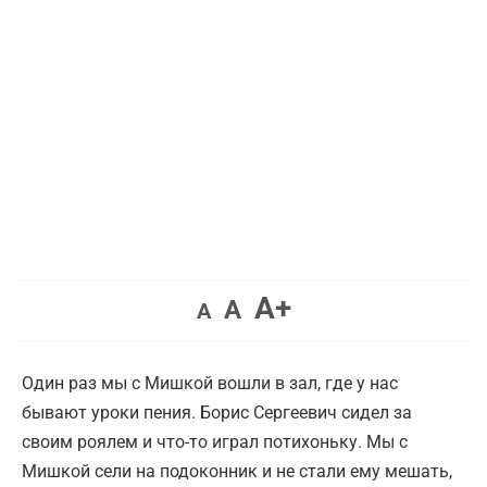
Увеличить
A+
Вернуть
Уменьшить
A
A
шрифт.
шрифт.
шрифт.
Один раз мы с Мишкой вошли в зал, где у нас
бывают уроки пения. Борис Сергеевич сидел за
своим роялем и что-то играл потихоньку. Мы с
Мишкой сели на подоконник и не стали ему мешать,