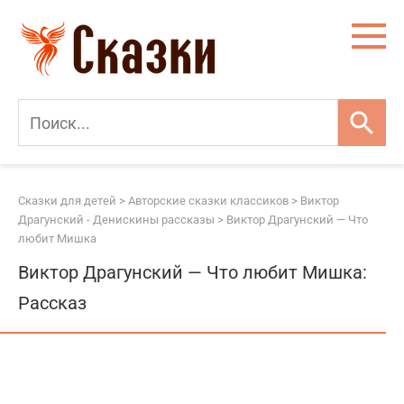
Перейти
к
контенту
Сказки для детей
>
Авторские сказки классиков
>
Виктор
Драгунский - Денискины рассказы
>
Виктор Драгунский — Что
любит Мишка
Виктор Драгунский — Что любит Мишка:
Рассказ