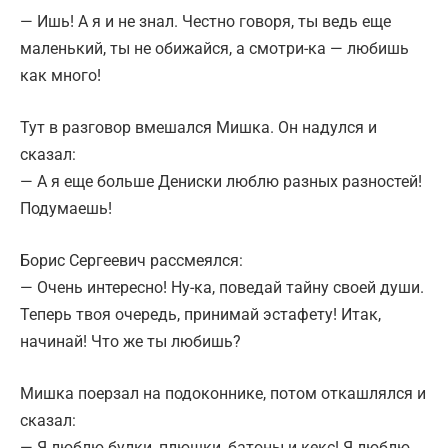
— Ишь! А я и не знал. Честно говоря, ты ведь еще
маленький, ты не обижайся, а смотри-ка — любишь
как много!
Тут в разговор вмешался Мишка. Он надулся и
сказал:
— А я еще больше Дениски люблю разных разностей!
Подумаешь!
Борис Сергеевич рассмеялся:
— Очень интересно! Ну-ка, поведай тайну своей души.
Теперь твоя очередь, принимай эстафету! Итак,
начинай! Что же ты любишь?
Мишка поерзал на подоконнике, потом откашлялся и
сказал:
— Я люблю булки, плюшки, батоны и кекс! Я люблю