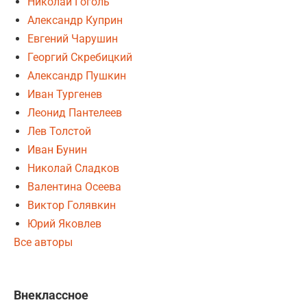
Николай Гоголь
Александр Куприн
Евгений Чарушин
Георгий Скребицкий
Александр Пушкин
Иван Тургенев
Леонид Пантелеев
Лев Толстой
Иван Бунин
Николай Сладков
Валентина Осеева
Виктор Голявкин
Юрий Яковлев
Все авторы
Внеклассное