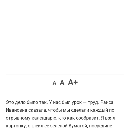
Увеличить
A+
Вернуть
Уменьшить
A
A
шрифт.
шрифт.
шрифт.
Это дело было так. У нас был урок — труд. Раиса
Ивановна сказала, чтобы мы сделали каждый по
отрывному календарю, кто как сообразит. Я взял
картонку, оклеил ее зеленой бумагой, посредине