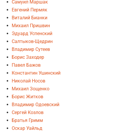
Самуил Маршак
Евгений Пермяк
Виталий Бианки
Михаил Пришвин
Эдуард Успенский
Салтыков-Щедрин
Владимир Сутеев
Борис Заходер
Павел Бажов
Константин Ушинский
Николай Носов
Михаил Зощенко
Борис Житков
Владимир Одоевский
Сергей Козлов
Братья Гримм
Оскар Уайльд