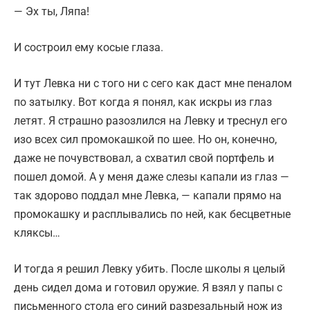
— Эх ты, Ляпа!
И состроил ему косые глаза.
И тут Левка ни с того ни с сего как даст мне пеналом
по затылку. Вот когда я понял, как искры из глаз
летят. Я страшно разозлился на Левку и треснул его
изо всех сил промокашкой по шее. Но он, конечно,
даже не почувствовал, а схватил свой портфель и
пошел домой. А у меня даже слезы капали из глаз —
так здорово поддал мне Левка, — капали прямо на
промокашку и расплывались по ней, как бесцветные
кляксы…
И тогда я решил Левку убить. После школы я целый
день сидел дома и готовил оружие. Я взял у папы с
письменного стола его синий разрезальный нож из