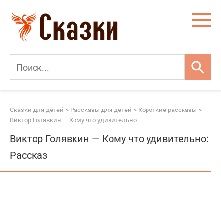
Перейти
к
контенту
Сказки для детей
>
Рассказы для детей
>
Короткие рассказы
>
Виктор Голявкин — Кому что удивительно
Виктор Голявкин — Кому что удивительно:
Рассказ