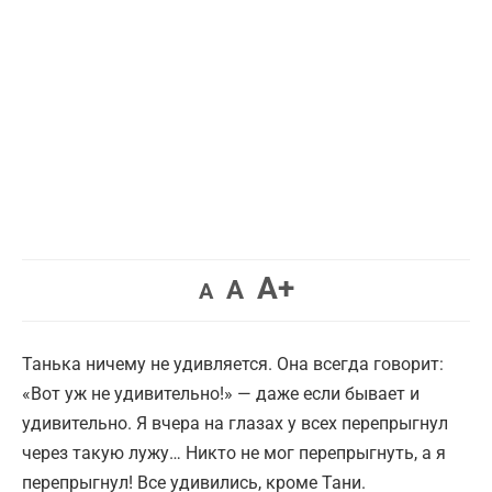
Увеличить
A+
Вернуть
Уменьшить
A
A
шрифт.
шрифт.
шрифт.
Танька ничему не удивляется. Она всегда говорит:
«Вот уж не удивительно!» — даже если бывает и
удивительно. Я вчера на глазах у всех перепрыгнул
через такую лужу… Никто не мог перепрыгнуть, а я
перепрыгнул! Все удивились, кроме Тани.