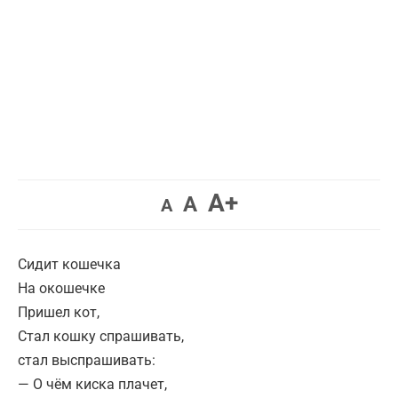
Увеличить
A+
Вернуть
Уменьшить
A
A
шрифт.
шрифт.
шрифт.
Сидит кошечка
На окошечке
Пришел кот,
Стал кошку спрашивать,
стал выспрашивать:
— О чём киска плачет,