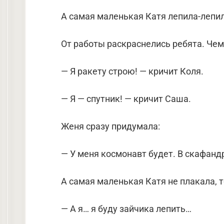
А самая маленькая Катя лепила-лепил
От работы раскраснелись ребята. Чем
— Я ракету строю! — кричит Коля.
— Я — спутник! — кричит Саша.
Женя сразу придумала:
— У меня космонавт будет. В скафанд
А самая маленькая Катя не плакала, 
— А я… я буду зайчика лепить…