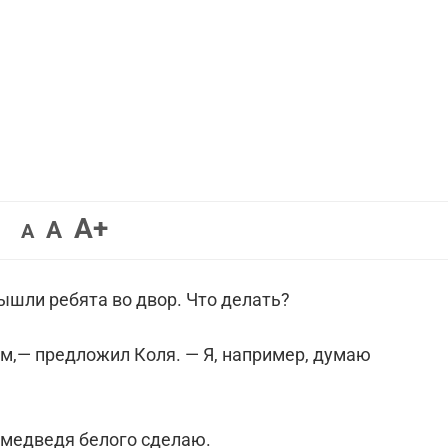
Увеличить
A+
Вернуть
Уменьшить
A
A
шрифт.
шрифт.
шрифт.
ышли ребята во двор. Что делать?
ем,— предложил Коля. — Я, например, думаю
 медведя белого сделаю.