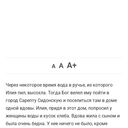
Увеличить
A+
Вернуть
Уменьшить
A
A
шрифт.
шрифт.
шрифт.
Через некоторое время вода в ручье, из которого
Илия пил, высохла. Тогда Бог велел ему пойти в
город Сарепту Сидонскую и поселиться там в доме
одной вдовы. Илия, придя в этот дом, попросил у
женщины воды и кусок хлеба. Вдова жила с сыном и
была очень бедна. У нее ничего не было, кроме