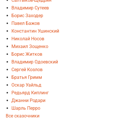
Салтыков-Щедрин
Владимир Сутеев
Борис Заходер
Павел Бажов
Константин Ушинский
Николай Носов
Михаил Зощенко
Борис Житков
Владимир Одоевский
Сергей Козлов
Братья Гримм
Оскар Уайльд
Редьярд Киплинг
Джанни Родари
Шарль Перро
Все сказочники