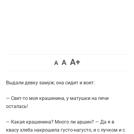
Увеличить
A+
Вернуть
Уменьшить
A
A
шрифт.
шрифт.
шрифт.
Выдали девку замуж; она сидит и воет:
— Свет-то моя крашенина, у матушки на печи
осталась!
— Какая крашенина? Много ли аршин? — Да я в
квасу хлеба накрошила густо-нагусто, и с лучком и с