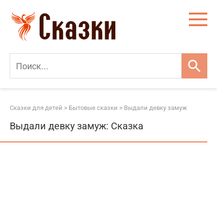
Перейти
к
контенту
Сказки для детей
>
Бытовые сказки
>
Выдали девку замуж
Выдали девку замуж: Сказка