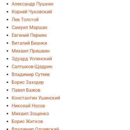
Александр Пушкин
Корней Чуковский
Лев Толстой
Самуил Маршак
Евгений Пермяк
Виталий Бианки
Михаил Пришвин
Эдуард Успенский
Салтыков-Щедрин
Владимир Сутеев
Борис Заходер
Павел Бажов
Константин Ушинский
Николай Носов
Михаил Зощенко
Борис Житков
Владимир Одоевский