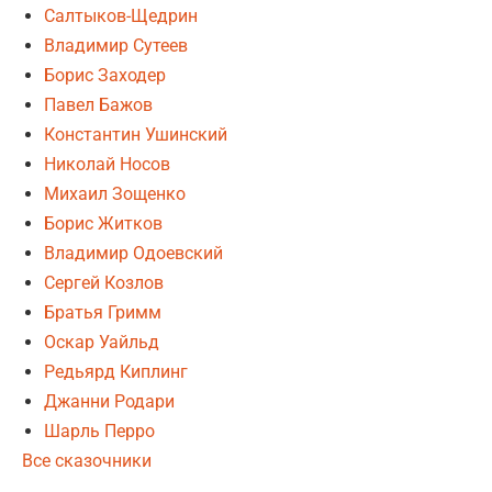
Салтыков-Щедрин
Владимир Сутеев
Борис Заходер
Павел Бажов
Константин Ушинский
Николай Носов
Михаил Зощенко
Борис Житков
Владимир Одоевский
Сергей Козлов
Братья Гримм
Оскар Уайльд
Редьярд Киплинг
Джанни Родари
Шарль Перро
Все сказочники