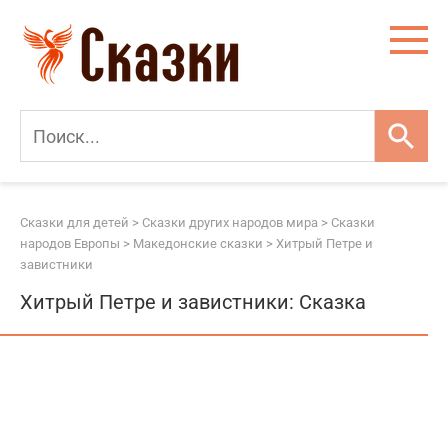
Перейти
к
контенту
Сказки для детей
>
Сказки других народов мира
>
Сказки
народов Европы
>
Македонские сказки
>
Хитрый Петре и
завистники
Хитрый Петре и завистники: Сказка