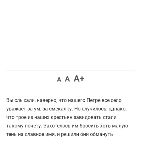
Увеличить
A+
Вернуть
Уменьшить
A
A
шрифт.
шрифт.
шрифт.
Вы слыхали, наверно, что нашего Петре все село
уважает за ум, за смекалку. Но случилось, однако,
что трое из наших крестьян завидовать стали
такому почету. Захотелось им бросить хоть малую
тень на славное имя, и решили они обмануть