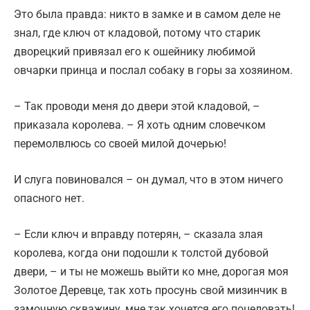
Это была правда: никто в замке и в самом деле не
знал, где ключ от кладовой, потому что старик
дворецкий привязал его к ошейнику любимой
овчарки принца и послал собаку в горы за хозяином.
– Так проводи меня до двери этой кладовой, –
приказала королева. – Я хоть одним словечком
перемолвлюсь со своей милой дочерью!
И слуга повиновался – он думал, что в этом ничего
опасного нет.
– Если ключ и вправду потерян, – сказала злая
королева, когда они подошли к толстой дубовой
двери, – и ты не можешь выйти ко мне, дорогая моя
Золотое Деревце, так хоть просунь свой мизинчик в
замочную скважину, мне так хочется его поцеловать!