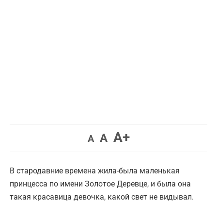
Увеличить
A+
Вернуть
Уменьшить
A
A
шрифт.
шрифт.
шрифт.
В стародавние времена жила-была маленькая
принцесса по имени Золотое Деревце, и была она
такая красавица девочка, какой свет не видывал.