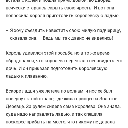
встала с колен и пошла прямо домой, во дворец,
всячески стараясь скрыть свою ярость. И вот она
попросила короля приготовить королевскую ладью.
– Я хочу съездить навестить свою милую падчерицу,
– сказала она. – Ведь мы так давно не виделись!
Король удивился этой просьбе, но в то же время
обрадовался, что королева перестала ненавидеть его
дочь. И он приказал подготовить королевскую
ладью к плаванию.
Вскоре ладья уже летела по волнам, и нос ее был
повернут к той стране, где жила принцесса Золотое
Деревце. За рулем сидела сама королева. Она знала,
куда надо направлять ладью, и так спешила
поскорее прибыть на место, что никому не давала