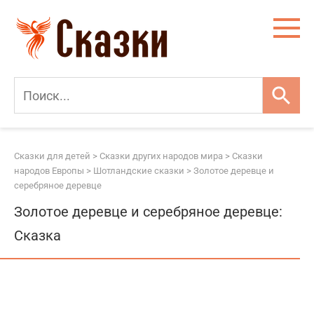
Перейти
к
контенту
Сказки для детей
>
Сказки других народов мира
>
Сказки
народов Европы
>
Шотландские сказки
>
Золотое деревце и
серебряное деревце
Золотое деревце и серебряное деревце:
Сказка