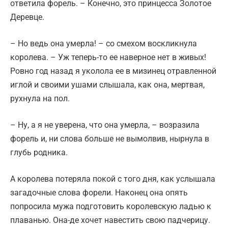
ответила форель. – Конечно, это принцесса Золотое
Деревце.
– Но ведь она умерла! – со смехом воскликнула
королева. – Уж теперь-то ее наверное нет в живых!
Ровно год назад я уколола ее в мизинец отравленной
иглой и своими ушами слышала, как она, мертвая,
рухнула на пол.
– Ну, а я не уверена, что она умерла, – возразила
форель и, ни слова больше не вымолвив, нырнула в
глубь родника.
А королева потеряла покой с того дня, как услышала
загадочные слова форели. Наконец она опять
попросила мужа подготовить королевскую ладью к
плаванью. Она-де хочет навестить свою падчерицу.