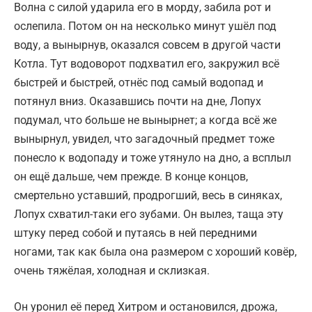
Волна с силой ударила его в морду, забила рот и
ослепила. Потом он на несколько минут ушёл под
воду, а вынырнув, оказался совсем в другой части
Котла. Тут водоворот подхватил его, закружил всё
быстрей и быстрей, отнёс под самый водопад и
потянул вниз. Оказавшись почти на дне, Лопух
подумал, что больше не вынырнет; а когда всё же
вынырнул, увидел, что загадочный предмет тоже
понесло к водопаду и тоже утянуло на дно, а всплыл
он ещё дальше, чем прежде. В конце концов,
смертельно уставший, продрогший, весь в синяках,
Лопух схватил-таки его зубами. Он вылез, таща эту
штуку перед собой и путаясь в ней передними
ногами, так как была она размером с хороший ковёр,
очень тяжёлая, холодная и склизкая.
Он уронил её перед Хитром и остановился, дрожа,