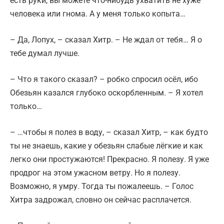
есть руки, вы можете что-нибудь ухватить не хуже
человека или гнома. А у меня только копыта…
– Да, Лопух, – сказал Хитр. – Не ждал от тебя… Я о
тебе думал лучше.
– Что я такого сказал? – робко спросил осёл, ибо
Обезьян казался глубоко оскорбленным. – Я хотел
только…
– …чтобы я полез в воду, – сказал Хитр, – как будто
ты не знаешь, какие у обезьян слабые лёгкие и как
легко они простужаются! Прекрасно. Я полезу. Я уже
продрог на этом ужасном ветру. Но я полезу.
Возможно, я умру. Тогда ты пожалеешь. – Голос
Хитра задрожал, словно он сейчас расплачется.