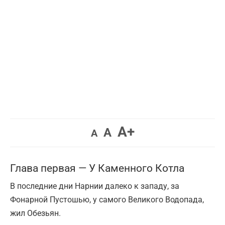
Увеличить
A+
Вернуть
Уменьшить
A
A
шрифт.
шрифт.
шрифт.
Глава первая — У Каменного Котла
В последние дни Нарнии далеко к западу, за
Фонарной Пустошью, у самого Великого Водопада,
жил Обезьян.