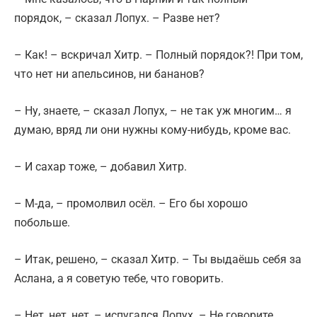
порядок, – сказал Лопух. – Разве нет?
– Как! – вскричал Хитр. – Полный порядок?! При том,
что нет ни апельсинов, ни бананов?
– Ну, знаете, – сказал Лопух, – не так уж многим… я
думаю, вряд ли они нужны кому-нибудь, кроме вас.
– И сахар тоже, – добавил Хитр.
– М-да, – промолвил осёл. – Его бы хорошо
побольше.
– Итак, решено, – сказал Хитр. – Ты выдаёшь себя за
Аслана, а я советую тебе, что говорить.
– Нет, нет, нет, – испугался Лопух. – Не говорите