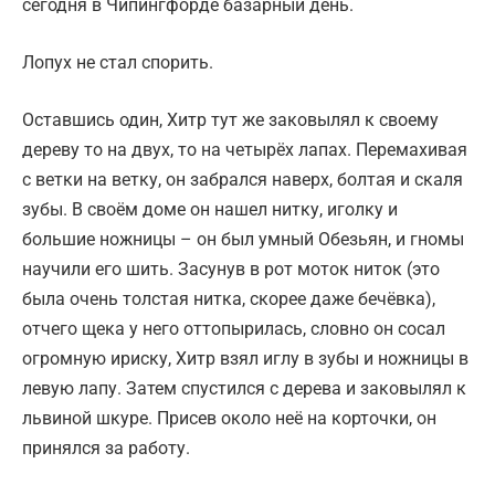
сегодня в Чипингфорде базарный день.
Лопух не стал спорить.
Оставшись один, Хитр тут же заковылял к своему
дереву то на двух, то на четырёх лапах. Перемахивая
с ветки на ветку, он забрался наверх, болтая и скаля
зубы. В своём доме он нашел нитку, иголку и
большие ножницы – он был умный Обезьян, и гномы
научили его шить. Засунув в рот моток ниток (это
была очень толстая нитка, скорее даже бечёвка),
отчего щека у него оттопырилась, словно он сосал
огромную ириску, Хитр взял иглу в зубы и ножницы в
левую лапу. Затем спустился с дерева и заковылял к
львиной шкуре. Присев около неё на корточки, он
принялся за работу.