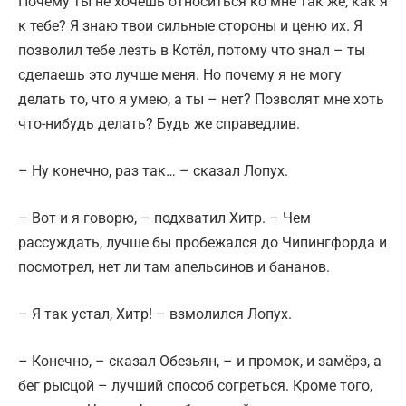
Почему ты не хочешь относиться ко мне так же, как я
к тебе? Я знаю твои сильные стороны и ценю их. Я
позволил тебе лезть в Котёл, потому что знал – ты
сделаешь это лучше меня. Но почему я не могу
делать то, что я умею, а ты – нет? Позволят мне хоть
что-нибудь делать? Будь же справедлив.
– Ну конечно, раз так… – сказал Лопух.
– Вот и я говорю, – подхватил Хитр. – Чем
рассуждать, лучше бы пробежался до Чипингфорда и
посмотрел, нет ли там апельсинов и бананов.
– Я так устал, Хитр! – взмолился Лопух.
– Конечно, – сказал Обезьян, – и промок, и замёрз, а
бег рысцой – лучший способ согреться. Кроме того,