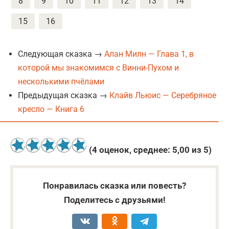
8
9
10
11
12
13
14
15
16
Следующая сказка →
Алан Милн — Глава 1, в
которой мы знакомимся с Винни-Пухом и
несколькими пчёлами
Предыдущая сказка →
Клайв Льюис — Серебряное
кресло — Книга 6
(
4
оценок, среднее:
5,00
из 5)
Понравилась сказка или повесть?
Поделитесь с друзьями!