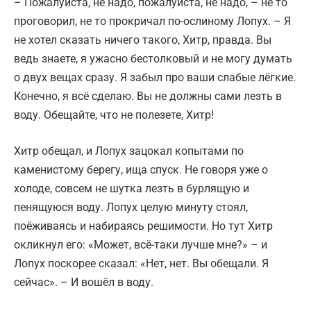
– Пожалуйста, не надо, пожалуйста, не надо, – не то
проговорил, не то прокричал по-ослиному Лопух. – Я
не хотел сказать ничего такого, Хитр, правда. Вы
ведь знаете, я ужасно бестолковый и не могу думать
о двух вещах сразу. Я забыл про ваши слабые лёгкие.
Конечно, я всё сделаю. Вы не должны сами лезть в
воду. Обещайте, что не полезете, Хитр!
Хитр обещал, и Лопух зацокал копытами по
каменистому берегу, ища спуск. Не говоря уже о
холоде, совсем не шутка лезть в бурлящую и
пенящуюся воду. Лопух целую минуту стоял,
поёживаясь и набираясь решимости. Но тут Хитр
окликнул его: «Может, всё-таки лучше мне?» – и
Лопух поскорее сказал: «Нет, нет. Вы обещали. Я
сейчас». – И вошёл в воду.