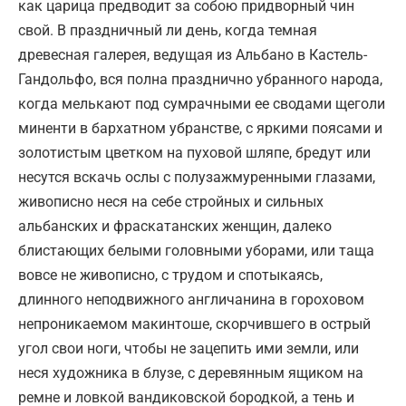
как царица предводит за собою придворный чин
свой. В праздничный ли день, когда темная
древесная галерея, ведущая из Альбано в Кастель-
Гандольфо, вся полна празднично убранного народа,
когда мелькают под сумрачными ее сводами щеголи
миненти в бархатном убранстве, с яркими поясами и
золотистым цветком на пуховой шляпе, бредут или
несутся вскачь ослы с полузажмуренными глазами,
живописно неся на себе стройных и сильных
альбанских и фраскатанских женщин, далеко
блистающих белыми головными уборами, или таща
вовсе не живописно, с трудом и спотыкаясь,
длинного неподвижного англичанина в гороховом
непроникаемом макинтоше, скорчившего в острый
угол свои ноги, чтобы не зацепить ими земли, или
неся художника в блузе, с деревянным ящиком на
ремне и ловкой вандиковской бородкой, а тень и