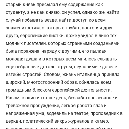
старый князь присылал ему содержание как
студенту, а не как князю, он успел, однако же, найти
случай побывать везде, найти доступ ко всем
знаменитостям, о которых трубят, повторяя друг
друга, европейские листки, даже увидал в лицо тех
модных писателей, которых странными созданьями
была поражена, наряду с другими, его пылкая
молодая душа и в которых всем мнилось слышать
еще небранные дотоле струны, неуловимые доселе
изгибы страстей. Словом, жизнь итальянца приняла
широкий, многосторонний образ, обнялась всем
громадным блеском европейской деятельности.
Разом, в один и тот же день, беззаботное зеванье и
тревожное пробужденье, легкая работа глаз и
напряженная ума, водевиль на театре, проповедник в
церкви, политический вихрь журналов и камер,
рукоплесканье в аудиториях, потрясающий гром