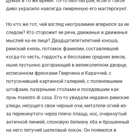
думая в то же время: то-то был бы рай, если б такое
диво украсило навсегда смиренную его мастерскую!
Но кто же тот, чей взгляд неотразимее вперился за ее
следом? Кто сторожит ее речи, движенья и движенья
мыслей на ее лице? Двадцатипятилетний юноша,
римский князь, потомок фамилии, составлявшей
когда-то честь, гордость и бесславие средних веков,
ныне пустынно догорающей в великолепном дворце,
исписанном фресками Гверчина и Караччей, с
потускневшей картинной галереей, с полинявшими
штофами, лазурными столами и поседевшим как
лунь maestro di casa. Его-то увидали недавно римские
улицы, несущего свои черные очи, метатели огней из-
за перекинутого через плечо плаща, нос, очеркнутый
античной линией, слоновую белизну лба и брошенный
на него летучий шелковый локон. Он появился в