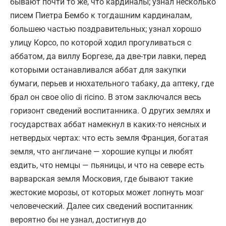
бывают почти то же, что кардиналы; узнал несколько
писем Пиетра Бембо к тогдашним кардиналам,
большею частью поздравительных; узнал хорошо
улицу Корсо, по которой ходил прогуливаться с
аббатом, да виллу Боргезе, да две-три лавки, перед
которыми останавливался аббат для закупки
бумаги, перьев и нюхательного табаку, да аптеку, где
брал он свое olio di ricino. В этом заключался весь
горизонт сведений воспитанника. О других землях и
государствах аббат намекнул в каких-то неясных и
нетвердых чертах: что есть земля Франция, богатая
земля, что англичане — хорошие купцы и любят
ездить, что немцы — пьяницы, и что на севере есть
варварская земля Московия, где бывают такие
жестокие морозы, от которых может лопнуть мозг
человеческий. Далее сих сведений воспитанник
вероятно бы не узнал, достигнув до