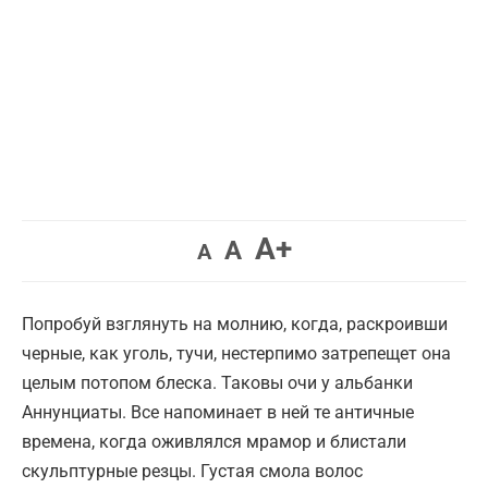
Увеличить
A+
Вернуть
Уменьшить
A
A
шрифт.
шрифт.
шрифт.
Попробуй взглянуть на молнию, когда, раскроивши
черные, как уголь, тучи, нестерпимо затрепещет она
целым потопом блеска. Таковы очи у альбанки
Аннунциаты. Все напоминает в ней те античные
времена, когда оживлялся мрамор и блистали
скульптурные резцы. Густая смола волос