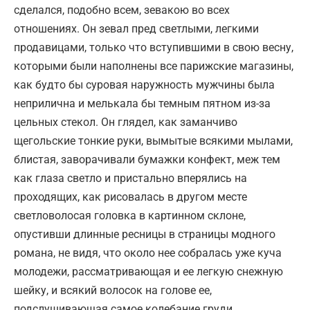
сделался, подобно всем, зевакою во всех
отношениях. Он зевал пред светлыми, легкими
продавицами, только что вступившими в свою весну,
которыми были наполнены все парижские магазины,
как будто бы суровая наружность мужчины была
неприлична и мелькала бы темным пятном из-за
цельных стекол. Он глядел, как заманчиво
щегольские тонкие руки, вымытые всякими мылами,
блистая, заворачивали бумажки конфект, меж тем
как глаза светло и пристально вперялись на
проходящих, как рисовалась в другом месте
светловолосая головка в картинном склоне,
опустивши длинные ресницы в страницы модного
романа, не видя, что около нее собралась уже куча
молодежи, рассматривающая и ее легкую снежную
шейку, и всякий волосок на голове ее,
подслушивающая самое колебание груди,