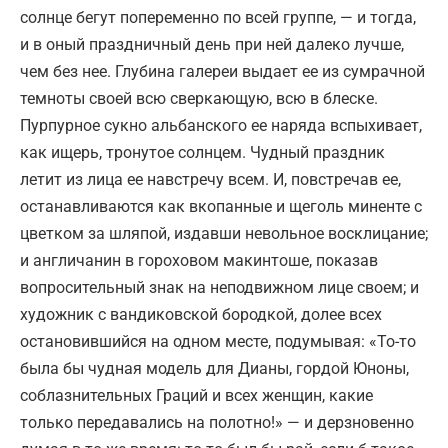
солнце бегут попеременно по всей группе, — и тогда,
и в оный праздничный день при ней далеко лучше,
чем без нее. Глубина галереи выдает ее из сумрачной
темноты своей всю сверкающую, всю в блеске.
Пурпурное сукно альбанского ее наряда вспыхивает,
как ищерь, тронутое солнцем. Чудный праздник
летит из лица ее навстречу всем. И, повстречав ее,
останавливаются как вкопанные и щеголь миненте с
цветком за шляпой, издавши невольное восклицание;
и англичанин в гороховом макинтоше, показав
вопросительный знак на неподвижном лице своем; и
художник с вандиковской бородкой, долее всех
остановившийся на одном месте, подумывая: «То-то
была бы чудная модель для Дианы, гордой Юноны,
соблазнительных Граций и всех женщин, какие
только передавались на полотно!» — и дерзновенно