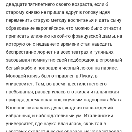
двадцатипятилетнего своего возраста, если б
старому князю не пришла вдруг в голову идея
переменить старую методу воспитанья и дать сыну
образование европейское, что можно было отчасти
приписать влиянию какой-то французской дамы, на
которую он с недавнего времени стал наводить
беспрестанно лорнет на всех театрах и гуляньях,
засовывая поминутно свой подбородок в огромный
белый жабо и поправляя черный локон на парике.
Молодой князь был отправлен в Лукку, в
университет. Там, во время шестилетнего его
пребыванья, развернулась его живая итальянская
природа, дремавшая под скучным надзором аббата.
В юноше оказалась душа, жадная наслаждений
избранных, и наблюдательный ум. Итальянский
университет, где наука влачилась, скрытая в
черствых схоластических образах, не удовлетворял