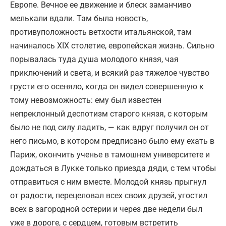
Европе. Вечное ее движение и блеск заманчиво
мелькали вдали. Там была новость,
противуположность ветхости итальянской, там
начиналось XIX столетие, европейская жизнь. Сильно
порывалась туда душа молодого князя, чая
приключений и света, и всякий раз тяжелое чувство
грусти его осеняло, когда он видел совершенную к
тому невозможность: ему был известен
непреклонный деспотизм старого князя, с которым
было не под силу ладить, — как вдруг получил он от
него письмо, в котором предписано было ему ехать в
Париж, окончить ученье в тамошнем университете и
дождаться в Лукке только приезда дяди, с тем чтобы
отправиться с ним вместе. Молодой князь прыгнул
от радости, перецеловал всех своих друзей, угостил
всех в загородной остерии и через две недели был
уже в дороге, с сердцем, готовым встретить