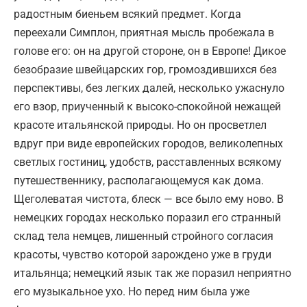
радостным биеньем всякий предмет. Когда
переехали Симплон, приятная мысль пробежала в
голове его: он на другой стороне, он в Европе! Дикое
безобразие швейцарских гор, громоздившихся без
перспективы, без легких далей, несколько ужаснуло
его взор, приученный к высоко-спокойной нежащей
красоте итальянской природы. Но он просветлел
вдруг при виде европейских городов, великолепных
светлых гостиниц, удобств, расставленных всякому
путешественнику, располагающемуся как дома.
Щеголеватая чистота, блеск — все было ему ново. В
немецких городах несколько поразил его странный
склад тела немцев, лишенный стройного согласия
красоты, чувство которой зарождено уже в груди
итальянца; немецкий язык так же поразил неприятно
его музыкальное ухо. Но перед ним была уже