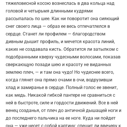
тяжеловесной косою вознеслась в два кольца над
головой и четырьмя длинными кудрями
рассыпалась по шее. Как ни поворотит она сияющий
снег своего лица — образ ее весь отпечатлелся в
сердце. Станет ли профилем — благородством
дивным дышит профиль, и мечется красота линий,
каких не создавала кисть. Обратится ли затылком с
подобранными кверху чудесными волосами, показав
сверкающую позади шею и красоту не виданных
землею плеч, — и там она чудо! Но чудеснее всего,
когда глянет она прямо очами в очи, водрузивши
хлад и замиранье в сердце. Полный голос ее звенит,
как медь. Никакой гибкой пантере не сравниться с
ней в быстроте, силе и гордости движений. Все в ней
венец созданья, от плеч до античной дышащей ноги и
до последнего пальчика на ее ноге. Куда ни пойдет
она — уже несет с собой картину: спешит ли ввечеру к