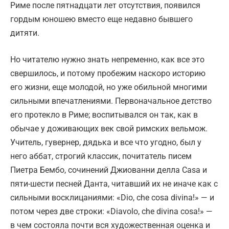
Риме после пятнадцати лет отсутствия, появился
гордым юношею вместо еще недавно бывшего
дитяти.
Но читателю нужно знать непременно, как все это
свершилось, и потому пробежим наскоро историю
его жизни, еще молодой, но уже обильной многими
сильными впечатлениями. Первоначальное детство
его протекло в Риме; воспитывался он так, как в
обычае у доживающих век свой римских вельмож.
Учитель, гувернер, дядька и все что угодно, был у
него аббат, строгий классик, почитатель писем
Пиетра Бембо, сочинений Джиованни делла Casa и
пяти-шести песней Данта, читавший их не иначе как с
сильными восклицаниями: «Dio, che cosa divina!» — и
потом через две строки: «Diavolo, che divina cosa!» —
в чем состояла почти вся художественная оценка и