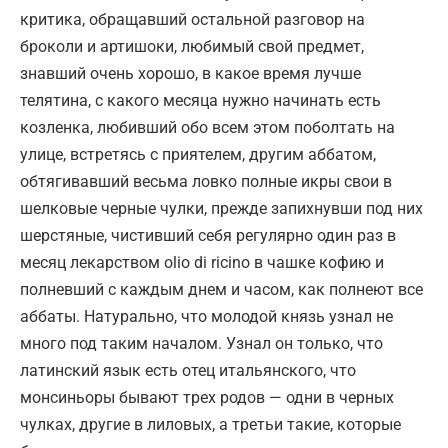
критика, обращавший остальной разговор на
броколи и артишоки, любимый свой предмет,
знавший очень хорошо, в какое время лучше
телятина, с какого месяца нужно начинать есть
козленка, любивший обо всем этом поболтать на
улице, встретясь с приятелем, другим аббатом,
обтягивавший весьма ловко полные икры свои в
шелковые черные чулки, прежде запихнувши под них
шерстяные, чистивший себя регулярно один раз в
месяц лекарством olio di ricino в чашке кофию и
полневший с каждым днем и часом, как полнеют все
аббаты. Натурально, что молодой князь узнал не
много под таким началом. Узнал он только, что
латинский язык есть отец итальянского, что
монсиньоры бывают трех родов — одни в черных
чулках, другие в лиловых, а третьи такие, которые