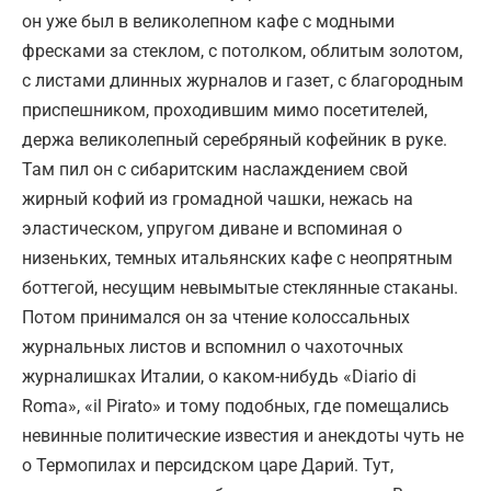
он уже был в великолепном кафе с модными
фресками за стеклом, с потолком, облитым золотом,
с листами длинных журналов и газет, с благородным
приспешником, проходившим мимо посетителей,
держа великолепный серебряный кофейник в руке.
Там пил он с сибаритским наслаждением свой
жирный кофий из громадной чашки, нежась на
эластическом, упругом диване и вспоминая о
низеньких, темных итальянских кафе с неопрятным
боттегой, несущим невымытые стеклянные стаканы.
Потом принимался он за чтение колоссальных
журнальных листов и вспомнил о чахоточных
журналишках Италии, о каком-нибудь «Diario di
Roma», «il Pirato» и тому подобных, где помещались
невинные политические известия и анекдоты чуть не
о Термопилах и персидском царе Дарий. Тут,