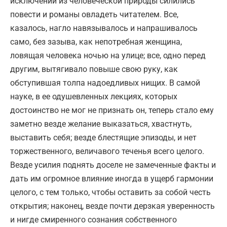
исключений из человеческой природы силились
повести и романы овладеть читателем. Все,
казалось, нагло навязывалось и напрашивалось
само, без зазыва, как непотребная женщина,
ловящая человека ночью на улице; все, одно перед
другим, вытягивало повыше свою руку, как
обступившая толпа надоедливых нищих. В самой
науке, в ее одушевленных лекциях, которых
достоинство не мог не признать он, теперь стало ему
заметно везде желание выказаться, хвастнуть,
выставить себя; везде блестящие эпизоды, и нет
торжественного, величавого теченья всего целого.
Везде усилия поднять доселе не замеченные факты и
дать им огромное влияние иногда в ущерб гармонии
целого, с тем только, чтобы оставить за собой честь
открытия; наконец, везде почти дерзкая уверенность
и нигде смиренного сознания собственного