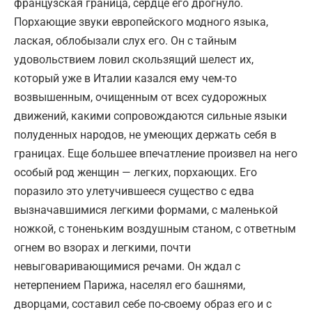
французская граница, сердце его дрогнуло.
Порхающие звуки европейского модного языка,
лаская, облобызали слух его. Он с тайным
удовольствием ловил скользящий шелест их,
который уже в Италии казался ему чем-то
возвышенным, очищенным от всех судорожных
движений, какими сопровождаются сильные языки
полуденных народов, не умеющих держать себя в
границах. Еще большее впечатление произвел на него
особый род женщин — легких, порхающих. Его
поразило это улетучившееся существо с едва
вызначавшимися легкими формами, с маленькой
ножкой, с тоненьким воздушным станом, с ответным
огнем во взорах и легкими, почти
невыговаривающимися речами. Он ждал с
нетерпением Парижа, населял его башнями,
дворцами, составил себе по-своему образ его и с