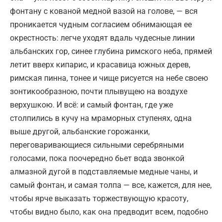
фонтану с кованой медной вазой на голове, — вся
проникается чудным согласием обнимающая ее
окрестность: легче уходят вдаль чудесные линии
альбанских гор, синее глубина римского неба, прямей
летит вверх кипарис, и красавица южных дерев,
римская пинна, тонее и чище рисуется на небе своею
зонтикообразною, почти плывущею на воздухе
верхушкою. И всё: и самый фонтан, где уже
столпились в кучу на мраморных ступенях, одна
выше другой, альбанские горожанки,
переговаривающиеся сильными серебряными
голосами, пока поочередно бьет вода звонкой
алмазной дугой в подставляемые медные чаны, и
самый фонтан, и самая толпа — все, кажется, для нее,
чтобы ярче выказать торжествующую красоту,
чтобы видно было, как она предводит всем, подобно