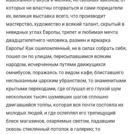
которых не властны оторваться и сами порицатели
их, великая выставка всего, что производит
мастерство, художество и всякий талант, скрытый в
невидных углах Европы, трепет и любимая мечта
двадцатилетнего человека, размен и ярмарка
Европы! Как ошеломленный, не в силах собрать себя,
пошел он по улицам, пересыпавшимся всяким
народом, исчерченным путями движущихся
омнибусов, поражаясь то видом кафе, блиставшего
неслыханным царским убранством, то знаменитыми
крытыми переходами, где оглушал его глухой шум
нескольких тысяч шумевших шагов сплошно
двигавшейся толпы, которая вся почти состояла из
молодых людей, и где ослеплял его трепещущий
блеск магазинов, озаряемых светом, падавшим
сквозь стеклянный потолок в галерею; то