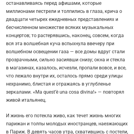
останавливаясь перед афишами, которые
миллионами пестрели и толпились в глаза, крича о
двадцати четырех ежедневных представлениях и
бесчисленном множестве всяких музыкальных
концертов; то растерявшись, наконец, совсем, когда
вся эта волшебная куча вспыхнула ввечеру при
волшебном освещении газа — все домы вдруг стали
прозрачными, сильно засиявши снизу; окна и стекла
в магазинах, казалось, исчезли, пропали вовсе, и все,
что лежало внутри их, осталось прямо среди улицы
нехранимо, блистая и отражаясь в углубленье
зеркалами. «Ma quest’è una cosa divina!» — повторял
живой итальянец.
И жизнь его потекла живо, как течет жизнь многих
парижан и толпы молодых иностранцев, наезжающих
в Париж. В девять часов утра, схватившись с постели,