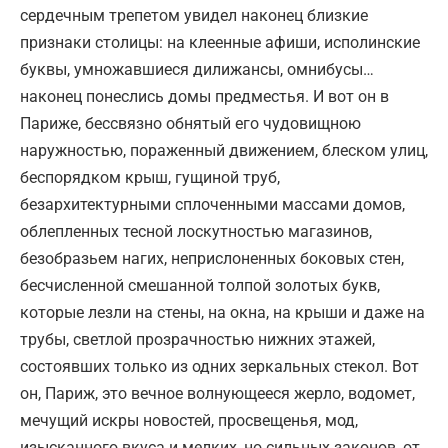
сердечным трепетом увидел наконец близкие
признаки столицы: на клеенные афиши, исполинские
буквы, умножавшиеся дилижансы, омнибусы…
наконец понеслись домы предместья. И вот он в
Париже, бессвязно обнятый его чудовищною
наружностью, пораженный движением, блеском улиц,
беспорядком крыш, гущиной труб,
безархитектурными сплоченными массами домов,
облепленных тесной лоскутностью магазинов,
безобразьем нагих, неприслоненных боковых стен,
бесчисленной смешанной толпой золотых букв,
которые лезли на стены, на окна, на крыши и даже на
трубы, светлой прозрачностью нижних этажей,
состоявших только из одних зеркальных стекол. Вот
он, Париж, это вечное волнующееся жерло, водомет,
мечущий искры новостей, просвещенья, мод,
изысканного вкуса и мелких, но сильных законов, от