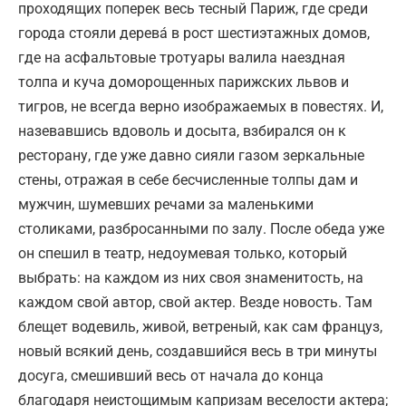
проходящих поперек весь тесный Париж, где среди
города стояли дерева́ в рост шестиэтажных домов,
где на асфальтовые тротуары валила наездная
толпа и куча доморощенных парижских львов и
тигров, не всегда верно изображаемых в повестях. И,
назевавшись вдоволь и досыта, взбирался он к
ресторану, где уже давно сияли газом зеркальные
стены, отражая в себе бесчисленные толпы дам и
мужчин, шумевших речами за маленькими
столиками, разбросанными по залу. После обеда уже
он спешил в театр, недоумевая только, который
выбрать: на каждом из них своя знаменитость, на
каждом свой автор, свой актер. Везде новость. Там
блещет водевиль, живой, ветреный, как сам француз,
новый всякий день, создавшийся весь в три минуты
досуга, смешивший весь от начала до конца
благодаря неистощимым капризам веселости актера;