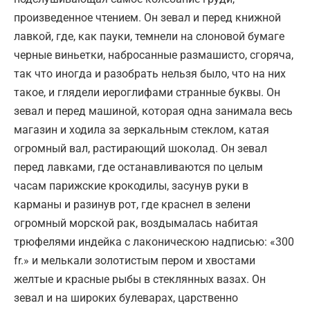
произведенное чтением. Он зевал и перед книжной
лавкой, где, как пауки, темнели на слоновой бумаге
черные виньетки, набросанные размашисто, сгоряча,
так что иногда и разобрать нельзя было, что на них
такое, и глядели иероглифами странные буквы. Он
зевал и перед машиной, которая одна занимала весь
магазин и ходила за зеркальным стеклом, катая
огромный вал, растирающий шоколад. Он зевал
перед лавками, где останавливаются по целым
часам парижские крокодилы, засунув руки в
карманы и разинув рот, где краснел в зелени
огромный морской рак, воздымалась набитая
трюфелями индейка с лаконическою надписью: «300
fr.» и мелькали золотистым пером и хвостами
желтые и красные рыбы в стеклянных вазах. Он
зевал и на широких булеварах, царственно