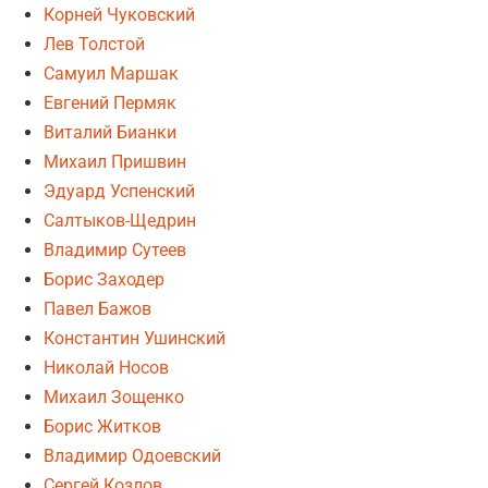
Корней Чуковский
Лев Толстой
Самуил Маршак
Евгений Пермяк
Виталий Бианки
Михаил Пришвин
Эдуард Успенский
Салтыков-Щедрин
Владимир Сутеев
Борис Заходер
Павел Бажов
Константин Ушинский
Николай Носов
Михаил Зощенко
Борис Житков
Владимир Одоевский
Сергей Козлов