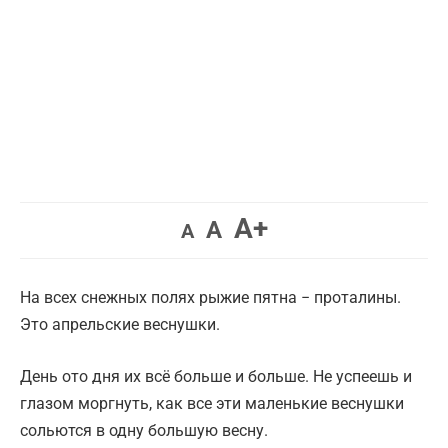
Увеличить
A+
Вернуть
Уменьшить
A
A
шрифт.
шрифт.
шрифт.
На всех снежных полях рыжие пятна − проталины.
Это апрельские веснушки.
День ото дня их всё больше и больше. Не успеешь и
глазом моргнуть, как все эти маленькие веснушки
сольются в одну большую весну.