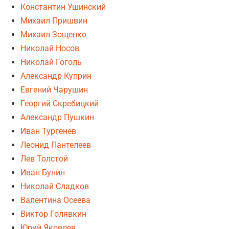
Константин Ушинский
Михаил Пришвин
Михаил Зощенко
Николай Носов
Николай Гоголь
Александр Куприн
Евгений Чарушин
Георгий Скребицкий
Александр Пушкин
Иван Тургенев
Леонид Пантелеев
Лев Толстой
Иван Бунин
Николай Сладков
Валентина Осеева
Виктор Голявкин
Юрий Яковлев