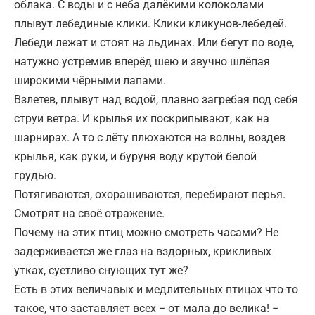
облака. С воды и с неба далёкими колоколами
плывут лебединые клики. Клики кликунов-лебедей.
Лебеди лежат и стоят на льдинах. Или бегут по воде,
натужно устремив вперёд шею и звучно шлёпая
широкими чёрными лапами.
Взлетев, плывут над водой, плавно загребая под себя
струи ветра. И крылья их поскрипывают, как на
шарнирах. А то с лёту плюхаются на волны, воздев
крылья, как руки, и буруня воду крутой белой
грудью.
Потягиваются, охорашиваются, перебирают перья.
Смотрят на своё отражение.
Почему на этих птиц можно смотреть часами? Не
задерживается же глаз на вздорных, крикливых
утках, суетливо снующих тут же?
Есть в этих величавых и медлительных птицах что-то
такое, что заставляет всех − от мала до велика! −