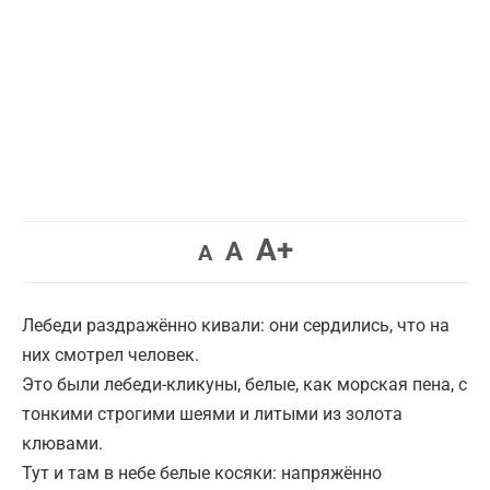
Увеличить
A+
Вернуть
Уменьшить
A
A
шрифт.
шрифт.
шрифт.
Лебеди раздражённо кивали: они сердились, что на
них смотрел человек.
Это были лебеди-кликуны, белые, как морская пена, с
тонкими строгими шеями и литыми из золота
клювами.
Тут и там в небе белые косяки: напряжённо