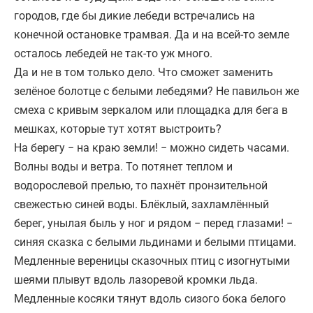
городов, где бы дикие лебеди встречались на
конечной остановке трамвая. Да и на всей-то земле
осталось лебедей не так-то уж много.
Да и не в том только дело. Что сможет заменить
зелёное болотце с белыми лебедями? Не павильон же
смеха с кривым зеркалом или площадка для бега в
мешках, которые тут хотят выстроить?
На берегу − на краю земли! − можно сидеть часами.
Волны воды и ветра. То потянет теплом и
водорослевой прелью, то пахнёт пронзительной
свежестью синей воды. Блёклый, захламлённый
берег, унылая быль у ног и рядом − перед глазами! −
синяя сказка с белыми льдинами и белыми птицами.
Медленные вереницы сказочных птиц с изогнутыми
шеями плывут вдоль лазоревой кромки льда.
Медленные косяки тянут вдоль сизого бока белого