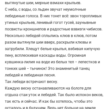
вытянутые шеи, мерные взмахи крыльев.
С неба, с воды, со льдин звучат неумолчные
лебединые голоса. В них тонет всё: звон торопливых
утиных крыльев, ленивый гогот гусей, заунывные
посвисты кроншнепов и радостные взвизги чибисов.
Несколько лебедей сплылись клюв в клюв, потом
разом вытянули шеи вверх, раскрыли клювы и
затрубили. Хлещут белые крылья, взбивая кипучую
пену, всплескивая каскады воды. Огромная
кувшинка-лилия на воде из белых тел − лепестков и
тонких шей − тычинок! Это знаменитый танец
лебедей и лебединая песня.
Так лебеди встречают весну.
Каждую весну останавливаются на болоте для
отдыха стаи уток и лебедей. Так было испокон веков,
так есть и сейчас. И как бы хотелось, чтобы это
осталось и в будущем. Ведь нет больше на земле