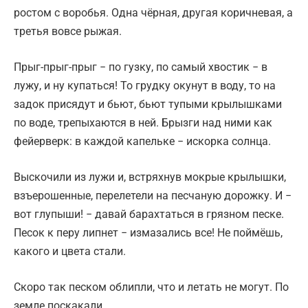
ростом с воробья. Одна чёрная, другая коричневая, а
третья вовсе рыжая.
Прыг-прыг-прыг − по гузку, по самый хвостик − в
лужу, и ну купаться! То грудку окунут в воду, то на
задок присядут и бьют, бьют тупыми крылышками
по воде, трепыхаются в ней. Брызги над ними как
фейерверк: в каждой капельке − искорка солнца.
Выскочили из лужи и, встряхнув мокрые крылышки,
взъерошенные, перелетели на песчаную дорожку. И −
вот глупыши! − давай барахтаться в грязном песке.
Песок к перу липнет − измазались все! Не поймёшь,
какого и цвета стали.
Скоро так песком облипли, что и летать не могут. По
земле поскакали.