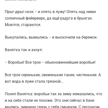
Прыг-дрыг-скок − и опять в лужу! Опять над ними
солнечный фейерверк, да ещё радуга в брызгах.
Моются, стараются.
Выкупались, вымылись − и выскочили на бережок.
Ванятка так и ахнул:
− Воробьи! Все трое − обыкновеннейшие воробьи!
Все трое серенькие, свеженькие такие, чистенькие. А
вот вода в луже стала грязной…
Понял Ванятка: воробьи так за зиму измазались, что
и на себя стали не похожи. Это они сейчас в бане
мылись, зимнюю грязь с себя смывали. С песочком