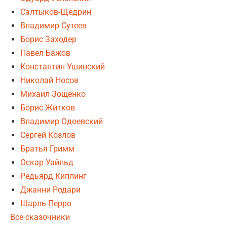
Салтыков-Щедрин
Владимир Сутеев
Борис Заходер
Павел Бажов
Константин Ушинский
Николай Носов
Михаил Зощенко
Борис Житков
Владимир Одоевский
Сергей Козлов
Братья Гримм
Оскар Уайльд
Редьярд Киплинг
Джанни Родари
Шарль Перро
Все сказочники