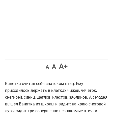
Увеличить
A+
Вернуть
Уменьшить
A
A
шрифт.
шрифт.
шрифт.
Ванятка считал себя знатоком птиц. Ему
приходилось держать в клетках чижей, чечёток,
снегирей, синиц, щеглов, клестов, зябликов. А сегодня
вышел Ванятка из школы и видит: на краю снеговой
лужи сидят три совершенно незнакомые птички