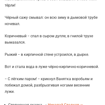
тёрли!
Чёрный сажу смывал: он всю зиму в дымовой трубе
ночевал.
Коричневый − спал в сыром дупле, в гнилой трухе
вымазался.
Рыжий − в кирпичной стене устроился, в дырке.
Вот и стала вода в луже чёрно-кирпично-коричневой.
− С лёгким паром! − крикнул Ванятка воробьям и
побежал домой, разбрызгивая ногами весенние
лужи.
Следующая сказка →
Николай Сладков —