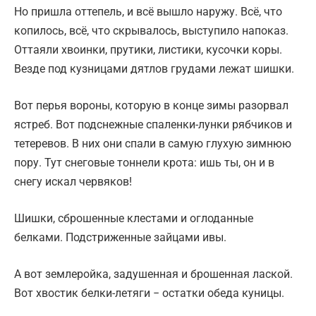
Но пришла оттепель, и всё вышло наружу. Всё, что
копилось, всё, что скрывалось, выступило напоказ.
Оттаяли хвоинки, прутики, листики, кусочки коры.
Везде под кузницами дятлов грудами лежат шишки.
Вот перья вороны, которую в конце зимы разорвал
ястреб. Вот подснежные спаленки-лунки рябчиков и
тетеревов. В них они спали в самую глухую зимнюю
пору. Тут снеговые тоннели крота: ишь ты, он и в
снегу искал червяков!
Шишки, сброшенные клестами и оглоданные
белками. Подстриженные зайцами ивы.
А вот землеройка, задушенная и брошенная лаской.
Вот хвостик белки-летяги − остатки обеда куницы.