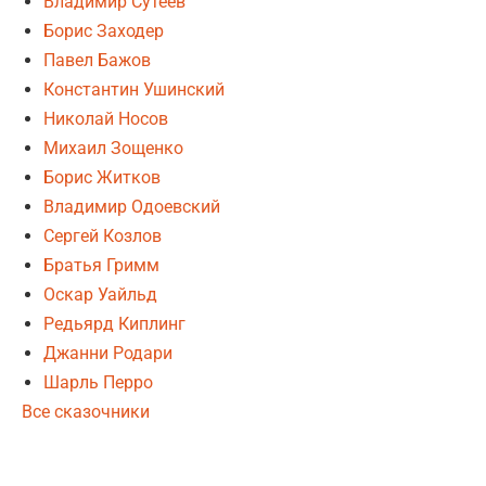
Владимир Сутеев
Борис Заходер
Павел Бажов
Константин Ушинский
Николай Носов
Михаил Зощенко
Борис Житков
Владимир Одоевский
Сергей Козлов
Братья Гримм
Оскар Уайльд
Редьярд Киплинг
Джанни Родари
Шарль Перро
Все сказочники