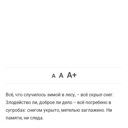
Увеличить
A+
Вернуть
Уменьшить
A
A
шрифт.
шрифт.
шрифт.
Всё, что случилось зимой в лесу, − всё скрыл снег.
Злодейство ли, доброе ли дело − всё погребено в
сугробах: снегом укрыто, метелью заглажено. Ни
памяти, ни следа.