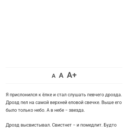
Увеличить
A+
Вернуть
Уменьшить
A
A
шрифт.
шрифт.
шрифт.
Я прислонился к ёлке и стал слушать певчего дрозда.
Дрозд пел на самой верхней еловой свечке. Выше его
было только небо. А в небе − звезда.
Дрозд высвистывал. Свистнет − и помедлит. Будто