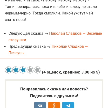
А кум Филипп своё: «Не хочу, не хочу, не хочу!»
Так и препирались, пока и в небе, и в лесу не стало
черным-черно. Тогда смолкли. Какой уж тут чай −
спать пора!
Следующая сказка →
Николай Сладков — Весёлые
старушки
Предыдущая сказка →
Николай Сладков —
Плясуны
(
4
оценок, среднее:
3,00
из 5)
Понравилась сказка или повесть?
Поделитесь с друзьями!