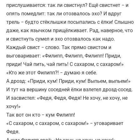
прислушивается: так ли свистнул? Ещё свистнет − и
опять помедлит: так ли отозвалось эхо? И вдруг
трель − будто стёклышки посыпались с ёлки! Слышно
даже, как язычком прищёлкивает. Рад, наверное, что
и свистнуть сумел и эхо отозвалось как надо.
Каждый свист − слово. Так прямо свистом и
выговаривает: «Филипп, Филипп, Филипп! Приди,
приди! Чай пить, чай пить! С сахаром, с сахаром!»
«Кто же этот Филипп?! − думаю я себе.
А дрозд: «Приди, кум! Приди, кум! Выпьем, выпьем!»
И тут на вершину соседней ёлки взлетел дрозд-сосед.
И засвистел: «Федя, Федя, Федя! Не хочу, не хочу, не
хочу!»
Так вот он кто − кум Филипп!
«С сахаром, с сахаром, с сахаром!» − уговаривает
Федя.