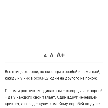
Увеличить
A+
Вернуть
Уменьшить
A
A
шрифт.
шрифт.
шрифт.
Все птицы хороши, но скворцы с особой изюминкой;
каждый у них в особицу, один на другого не похож.
Пером и росточком одинаковы − скворцы и скворцы!
− да у каждого свой талант. Один вдруг чечевицей
крикнет, а сосед − куличком. Кому воробей по душе