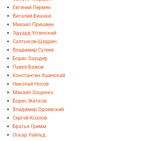
Евгений Пермяк
Виталий Бианки
Михаил Пришвин
Эдуард Успенский
Салтыков-Щедрин
Владимир Сутеев
Борис Заходер
Павел Бажов
Константин Ушинский
Николай Носов
Михаил Зощенко
Борис Житков
Владимир Одоевский
Сергей Козлов
Братья Гримм
Оскар Уайльд