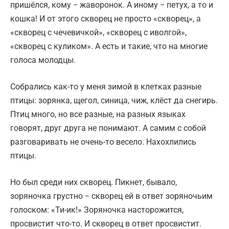
пришёлся, кому − жаворонок. А иному − петух, а то и
кошка! И от этого скворец не просто «скворец», а
«скворец с чечевичкой», «скворец с иволгой»,
«скворец с куликом». А есть и такие, что на многие
голоса молодцы.
Собрались как-то у меня зимой в клетках разные
птицы: зорянка, щегол, синица, чиж, клёст да снегирь.
Птиц много, но все разные, на разных языках
говорят, друг друга не понимают. А самим с собой
разговаривать не очень-то весело. Нахохлились
птицы.
Но был среди них скворец. Пикнет, бывало,
зоряночка грустно − скворец ей в ответ зоряночьим
голоском: «Ти-ик!» Зоряночка насторожится,
просвистит что-то. И скворец в ответ просвистит.