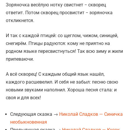
Зоряночка весёлую нотку свистнет − скворец
ответит. Потом скворец просвистит − зоряночка
откликнется.
И так с каждой птицей: со щеглом, чижом, синицей,
снегирём. Птицы радуются: кому не приятно на
родном языке пересвистнуться! Так всю зиму и жили
припеваючи.
А всё скворец! С каждым общий язык нашёл,
каждого расшевелил. И себя не забыл: песню свою
новыми звуками наполнил. Хороша песня стала: и
своя и для всех!
Следующая сказка →
Николай Сладков — Синичка
необыкновенная
Предыдущая сказка →
Николай Сладков — Кусок