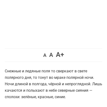
Увеличить
A+
Вернуть
Уменьшить
A
A
шрифт.
шрифт.
шрифт.
Снежные и ледяные поля то сверкают в свете
полярного дня, то тонут во мраке полярной ночи.
Ночи длиной в полгода, чёрной и непроглядной. Лишь
качаются и полыхают в небе северные сияния —
сполохи: зелёные, красные, синие.