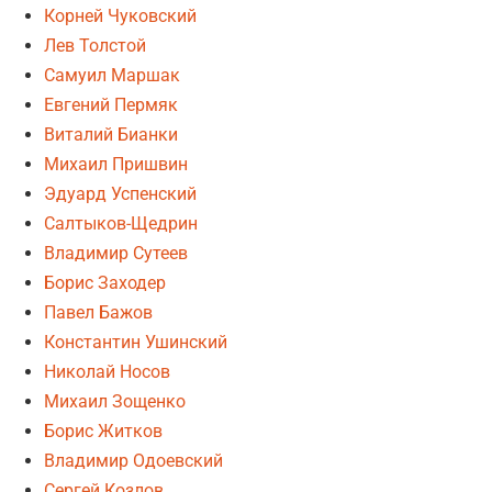
Корней Чуковский
Лев Толстой
Самуил Маршак
Евгений Пермяк
Виталий Бианки
Михаил Пришвин
Эдуард Успенский
Салтыков-Щедрин
Владимир Сутеев
Борис Заходер
Павел Бажов
Константин Ушинский
Николай Носов
Михаил Зощенко
Борис Житков
Владимир Одоевский
Сергей Козлов