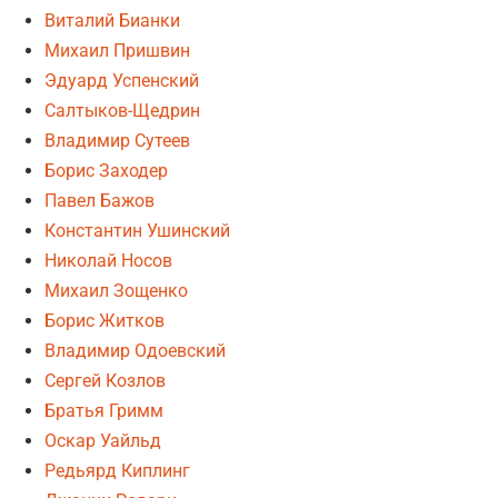
Виталий Бианки
Михаил Пришвин
Эдуард Успенский
Салтыков-Щедрин
Владимир Сутеев
Борис Заходер
Павел Бажов
Константин Ушинский
Николай Носов
Михаил Зощенко
Борис Житков
Владимир Одоевский
Сергей Козлов
Братья Гримм
Оскар Уайльд
Редьярд Киплинг