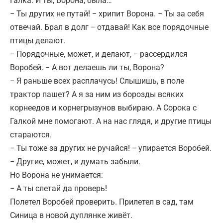
Галка. И ты, Ворона, была…
− Ты других не путай! − хрипит Ворона. − Ты за себя
отвечай. Брал в долг − отдавай! Как все порядочные
птицы делают.
− Порядочные, может, и делают, − рассердился
Воробей. − А вот делаешь ли ты, Ворона?
− Я раньше всех расплачусь! Слышишь, в поле
трактор пашет? А я за ним из борозды всяких
корнеедов и корнегрызунов выбираю. А Сорока с
Галкой мне помогают. А на нас глядя, и другие птицы
стараются.
− Ты тоже за других не ручайся! − упирается Воробей.
− Другие, может, и думать забыли.
Но Ворона не унимается:
− А ты слетай да проверь!
Полетел Воробей проверить. Прилетел в сад, там
Синица в новой дуплянке живёт.