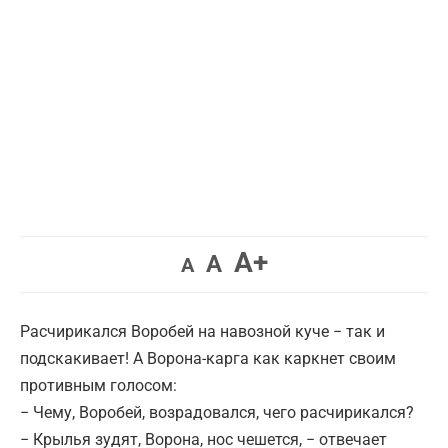
Увеличить
A+
Вернуть
Уменьшить
A
A
шрифт.
шрифт.
шрифт.
Расчирикался Воробей на навозной куче − так и
подскакивает! А Ворона-карга как каркнет своим
противным голосом:
− Чему, Воробей, возрадовался, чего расчирикался?
− Крылья зудят, Ворона, нос чешется, − отвечает