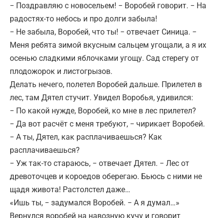
− Поздравляю с новосельем! − Воробей говорит. − На
радостях-то небось и про долги забыла!
− Не забыла, Воробей, что ты! − отвечает Синица. −
Меня ребята зимой вкусным сальцем угощали, а я их
осенью сладкими яблочками угощу. Сад стерегу от
плодожорок и листогрызов.
Делать нечего, полетел Воробей дальше. Прилетел в
лес, там Дятел стучит. Увидел Воробья, удивился:
− По какой нужде, Воробей, ко мне в лес прилетел?
− Да вот расчёт с меня требуют, − чирикает Воробей.
− А ты, Дятел, как расплачиваешься? Как
расплачиваешься?
− Уж так-то стараюсь, − отвечает Дятел. − Лес от
древоточцев и короедов оберегаю. Бьюсь с ними не
щадя живота! Растолстел даже…
«Ишь ты, − задумался Воробей. − А я думал…»
Вернулся воробей на навозную кучу и говорит