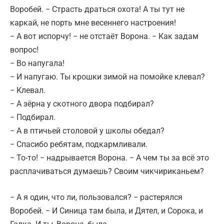
Воробей. − Страсть драться охота! А ты тут не
каркай, не порть мне весеннего настроения!
− А вот испорчу! − не отстаёт Ворона. − Как задам
вопрос!
− Во напугала!
− И напугаю. Ты крошки зимой на помойке клевал?
− Клевал.
− А зёрна у скотного двора подбирал?
− Подбирал.
− А в птичьей столовой у школы обедал?
− Спасибо ребятам, подкармливали.
− То-то! − надрывается Ворона. − А чем ты за всё это
расплачиваться думаешь? Своим чикчириканьем?
− А я один, что ли, пользовался? − растерялся
Воробей. − И Синица там была, и Дятел, и Сорока, и