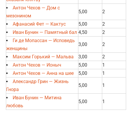
Антон Чехов — Дом с
5,00
2
мезонином
Афанасий Фет — Кактус
5,00
2
Иван Бунин — Памятный бал
4,50
2
Ги де Мопассан — Исповедь
3,00
2
женщины
Максим Горький — Мальва
3,00
2
Антон Чехов — Ионыч
5,00
1
Антон Чехов — Анна на шее
5,00
1
Александр Грин — Жизнь
5,00
1
Гнора
Иван Бунин — Митина
5,00
1
любовь