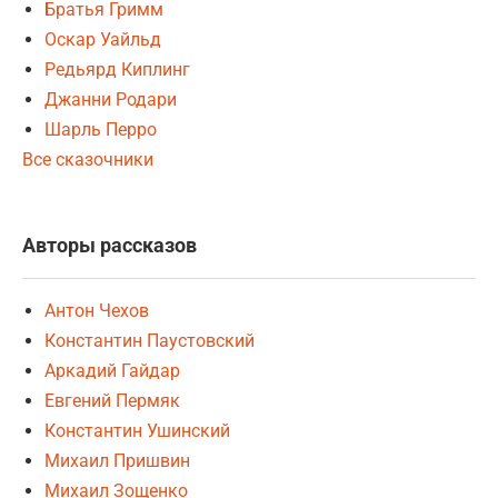
Братья Гримм
Оскар Уайльд
Редьярд Киплинг
Джанни Родари
Шарль Перро
Все сказочники
Авторы рассказов
Антон Чехов
Константин Паустовский
Аркадий Гайдар
Евгений Пермяк
Константин Ушинский
Михаил Пришвин
Михаил Зощенко