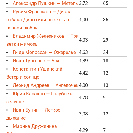
Александр Пушкин — Метель
3,72
65
Рувим Фраерман — Дикая
собака Динго или повесть о
4,00
35
первой любви
Владимир Железников — Три
4,03
29
ветки мимозы
Ги де Мопассан — Ожерелье
4,63
24
Иван Тургенев — Ася
4,39
18
Константин Ушинский —
4,42
12
Ветер и солнце
Леонид Андреев — Ангелочек
4,00
13
Юрий Казаков — Голубое и
4,78
9
зеленое
Иван Бунин — Легкое
3,08
12
дыхание
Марина Дружинина —
4,29
7