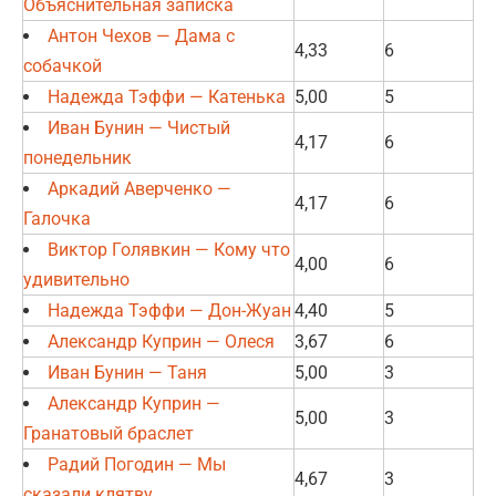
Объяснительная записка
Антон Чехов — Дама с
4,33
6
собачкой
Надежда Тэффи — Катенька
5,00
5
Иван Бунин — Чистый
4,17
6
понедельник
Аркадий Аверченко —
4,17
6
Галочка
Виктор Голявкин — Кому что
4,00
6
удивительно
Надежда Тэффи — Дон-Жуан
4,40
5
Александр Куприн — Олеся
3,67
6
Иван Бунин — Таня
5,00
3
Александр Куприн —
5,00
3
Гранатовый браслет
Радий Погодин — Мы
4,67
3
сказали клятву