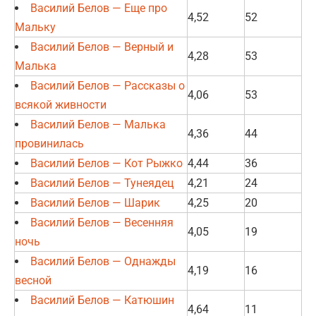
Василий Белов — Еще про
4,52
52
Мальку
Василий Белов — Верный и
4,28
53
Малька
Василий Белов — Рассказы о
4,06
53
всякой живности
Василий Белов — Малька
4,36
44
провинилась
Василий Белов — Кот Рыжко
4,44
36
Василий Белов — Тунеядец
4,21
24
Василий Белов — Шарик
4,25
20
Василий Белов — Весенняя
4,05
19
ночь
Василий Белов — Однажды
4,19
16
весной
Василий Белов — Катюшин
4,64
11