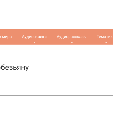
в мира
Аудиосказки
Аудиорассказы
Тематик
обезьяну