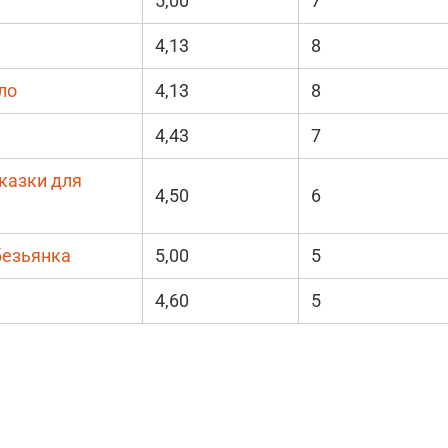
5,00
7
4,13
8
ло
4,13
8
4,43
7
казки для
4,50
6
безьянка
5,00
5
4,60
5