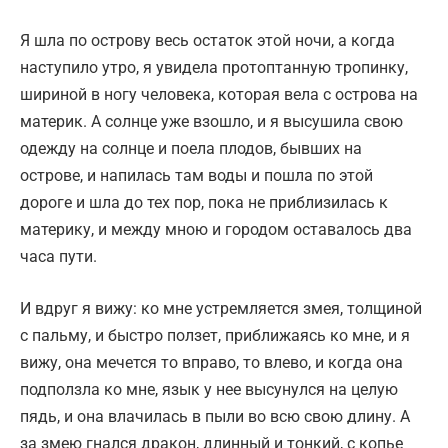
Я шла по острову весь остаток этой ночи, а когда
наступило утро, я увидела протоптанную тропинку,
шириной в ногу человека, которая вела с острова на
материк. А солнце уже взошло, и я высушила свою
одежду на солнце и поела плодов, бывших на
острове, и напилась там воды и пошла по этой
дороге и шла до тех пор, пока не приблизилась к
материку, и между мною и городом оставалось два
часа пути.
И вдруг я вижу: ко мне устремляется змея, толщиной
с пальму, и быстро ползет, приближаясь ко мне, и я
вижу, она мечется то вправо, то влево, и когда она
подползла ко мне, язык у нее высунулся на целую
пядь, и она влачилась в пыли во всю свою длину. А
за змею гнался дракон, длинный и тонкий, с копье