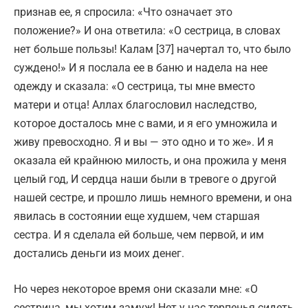
признав ее, я спросила: «Что означает это
положение?» И она ответила: «О сестрица, в словах
нет больше пользы! Калам [37] начертал то, что было
суждено!» И я послала ее в баню и надела на нее
одежду и сказала: «О сестрица, ты мне вместо
матери и отца! Аллах благословил наследство,
которое досталось мне с вами, и я его умножила и
живу превосходно. Я и вы — это одно и то же». И я
оказала ей крайнюю милость, и она прожила у меня
целый год, И сердца наши были в тревоге о другой
нашей сестре, и прошло лишь немного времени, и она
явилась в состоянии еще худшем, чем старшая
сестра. И я сделала ей больше, чем первой, и им
достались деньги из моих денег.
Но через некоторое время они сказали мне: «О
сестрица, мы хотим замуж! Нет у нас терпенья сидеть