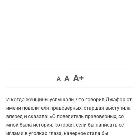
Увеличить
A+
Вернуть
Уменьшить
A
A
шрифт.
шрифт.
шрифт.
И когда женщины услышали, что говорил Джафар от
имени повелителя правоверных, старшая выступила
вперед и сказала: «О повелитель правоверных, со
мной была история, которая, если бы написать ее
иглами в уголках глаза, наверное стала бы