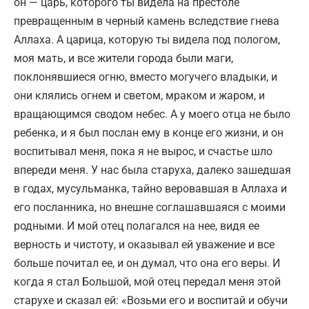
он — царь, которого ты видела на престоле
превращенным в черный камень вследствие гнева
Аллаха. А царица, которую ты видела под пологом,
моя мать, и все жители города были маги,
поклонявшиеся огню, вместо могучего владыки, и
они клялись огнем и светом, мраком и жаром, и
вращающимся сводом небес. А у моего отца не было
ребенка, и я был послан ему в конце его жизни, и он
воспитывал меня, пока я не вырос, и счастье шло
впереди меня. У нас была старуха, далеко зашедшая
в годах, мусульманка, тайно веровавшая в Аллаха и
его посланника, но внешне соглашавшаяся с моими
родными. И мой отец полагался на нее, видя ее
верность и чистоту, и оказывал ей уважение и все
больше почитал ее, и он думал, что она его веры. И
когда я стал Большой, мой отец передал меня этой
старухе и сказал ей: «Возьми его и воспитай и обучи