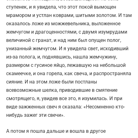
ступенек, и я увидела, что этот покой вымощен
мрамором и устлан коврами, шитыми золотом. И там
оказалось ложе из можжевельника, выложенное
жемчугом и драгоценностями, с двумя изумрудами
величиной с гранат, и над ним был опущен полог,
унизанный жемчугом. И я увидела свет, исходивший
из-за полога, и, поднявшись, нашла жемчужину,
размером с гусиное яйцо, лежавшую на небольшой
скамеечке, и она горела, как свеча, и распространяла
сияние. И на этом ложе были постланы
всевозможные шелка, приводившие в смятение
смотрящего, я, увидев все это, я изумилась. И при
виде зажженных свеч я сказала: «Несомненно кто-
нибудь зажег эти свечи».
А потом я пошла дальше и вошла в другое