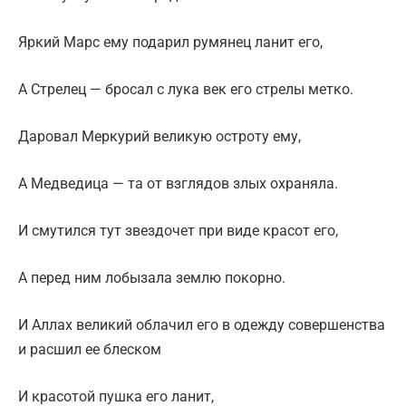
Яркий Марс ему подарил румянец ланит его,
А Стрелец — бросал с лука век его стрелы метко.
Даровал Меркурий великую остроту ему,
А Медведица — та от взглядов злых охраняла.
И смутился тут звездочет при виде красот его,
А перед ним лобызала землю покорно.
И Аллах великий облачил его в одежду совершенства
и расшил ее блеском
И красотой пушка его ланит,