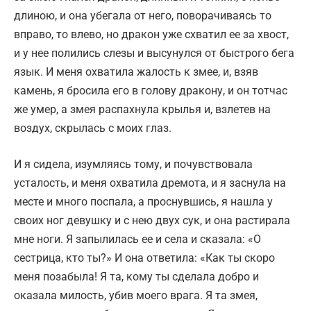
длиною, и она убегала от него, поворачиваясь то
вправо, то влево, но дракон уже схватил ее за хвост,
и у нее полились слезы и высунулся от быстрого бега
язык. И меня охватила жалость к змее, и, взяв
камень, я бросила его в голову дракону, и он тотчас
же умер, а змея распахнула крылья и, взлетев на
воздух, скрылась с моих глаз.
И я сидела, изумляясь тому, и почувствовала
усталость, и меня охватила дремота, и я заснула на
месте и много поспала, а проснувшись, я нашла у
своих ног девушку и с нею двух сук, и она растирала
мне ноги. Я запылилась ее и села и сказала: «О
сестрица, кто ты?» И она ответила: «Как ты скоро
меня позабыла! Я та, кому ты сделала добро и
оказала милость, убив моего врага. Я та змея,