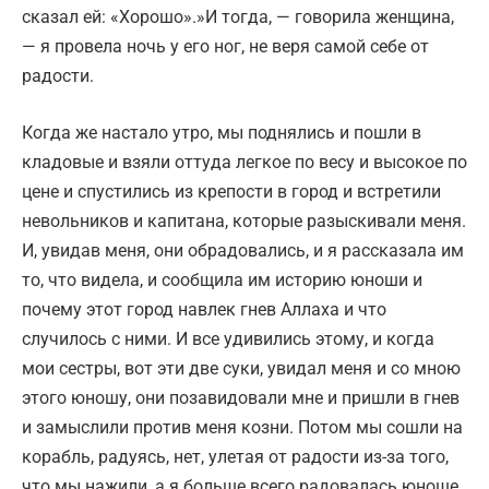
сказал ей: «Хорошо».»И тогда, — говорила женщина,
— я провела ночь у его ног, не веря самой себе от
радости.
Когда же настало утро, мы поднялись и пошли в
кладовые и взяли оттуда легкое по весу и высокое по
цене и спустились из крепости в город и встретили
невольников и капитана, которые разыскивали меня.
И, увидав меня, они обрадовались, и я рассказала им
то, что видела, и сообщила им историю юноши и
почему этот город навлек гнев Аллаха и что
случилось с ними. И все удивились этому, и когда
мои сестры, вот эти две суки, увидал меня и со мною
этого юношу, они позавидовали мне и пришли в гнев
и замыслили против меня козни. Потом мы сошли на
корабль, радуясь, нет, улетая от радости из-за того,
что мы нажили, а я больше всего радовалась юноше.