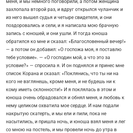
меня, и мы немного поговорили, а потом женщина
захлопала второй раз, и вдруг открылся чуланчик и
из него вышел судья и четыре свидетеля, и они
поздоровались и сели, и я написала мою брачную
запись с юношей, и они ушли. И тогда юноша
обратился ко мне и сказал: «Благословенный вечер!»
— а потом он добавил: «О госпожа моя, я поставлю
тебе условие». — «О господин мой, а что это за
условие?» — спросила я. И он поднялся и принес мне
список Корана и сказал: «Поклянись, что ты ни на
кого не взглянешь, кроме меня, и не будешь ни к
кому иметь склонности!» И я поклялась в этом и
юноша очень обрадовался и обнял меня, и любовь к
нему целиком охватила мое сердце. И нам подали
накрытую скатерть, и мы ели и пили, пока не
насытились, и пришла ночь, и юноша взял меня и лег
со мною на постель, и мы провели ночь до утра в