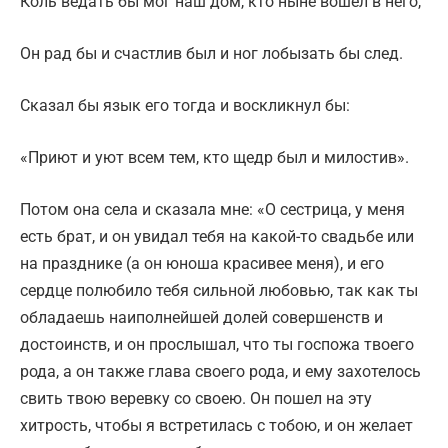
Коль ведать бы мог наш дом, кто ныне вошел в него,
Он рад бы и счастлив был и ног лобызать бы след.
Сказал бы язык его тогда и воскликнул бы:
«Приют и уют всем тем, кто щедр был и милостив».
Потом она села и сказала мне: «О сестрица, у меня
есть брат, и он увидал тебя на какой-то свадьбе или
на празднике (а он юноша красивее меня), и его
сердце полюбило тебя сильной любовью, так как ты
обладаешь наиполнейшей долей совершенств и
достоинств, и он прослышал, что ты госпожа твоего
рода, а он также глава своего рода, и ему захотелось
свить твою веревку со своею. Он пошел на эту
хитрость, чтобы я встретилась с тобою, и он желает