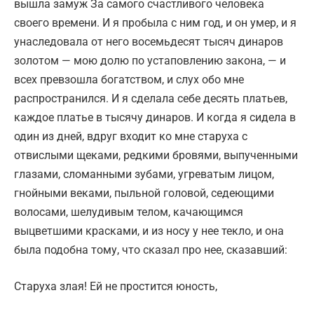
вышла замуж За самого счастливого человека
своего времени. И я пробыла с ним год, и он умер, и я
унаследовала от него восемьдесят тысяч динаров
золотом — мою долю по устаповлению закона, — и
всех превзошла богатством, и слух обо мне
распространился. И я сделала себе десять платьев,
каждое платье в тысячу динаров. И когда я сидела в
один из дней, вдруг входит ко мне старуха с
отвислыми щеками, редкими бровями, выпученными
глазами, сломанными зубами, угреватым лицом,
гнойными веками, пыльной головой, седеющими
волосами, шелудивым телом, качающимся
выцветшими красками, и из носу у нее текло, и она
была подобна тому, что сказал про нее, сказавший:
Старуха злая! Ей не простится юность,