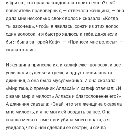
ифритке, которая заколдовала твоих сестер?» -»О
повелитель правоверных, — отвечала женщина, — она
дала мне несколько своих волос и сказала: «Когда
ты захочешь, чтобы я явилась, сожги из этих волос
один волосок, и я быстро явлюсь к тебе, даже если
бы я была за горой Каф». — «Принеси мне волосы», —
сказал халиф.
И женщина принесла их, и халиф сжег волосок, и все
услышали гуденье и треск, и вдруг появилась та
джинния, а она была мусульманка. И она сказала:
«Мир тебе, о преемник Аллаха!» И халиф отвечал: «И
с вами мир и милость Аллаха и благословение его?»
А джинния сказала: «Знай, что эта женщина оказала
мне милость, и я не могу ей воздать за нее. Она
спасла меня от смерти и убила моего врага, а я
увидала, что с ней сделали ее сестры, и сочла