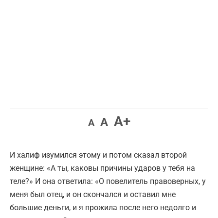
Увеличить
A+
Вернуть
Уменьшить
A
A
шрифт.
шрифт.
шрифт.
И халиф изумился этому и потом сказал второй
женщине: «А ты, каковы причины ударов у тебя на
теле?» И она ответила: «О повелитель правоверных, у
меня был отец, и он скончался и оставил мне
большие деньги, и я прожила после него недолго и