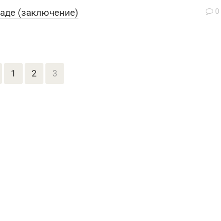
хаде (заключение)
0
1
2
3