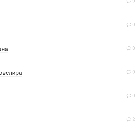
0
0
ана
0
 ювелира
0
0
2