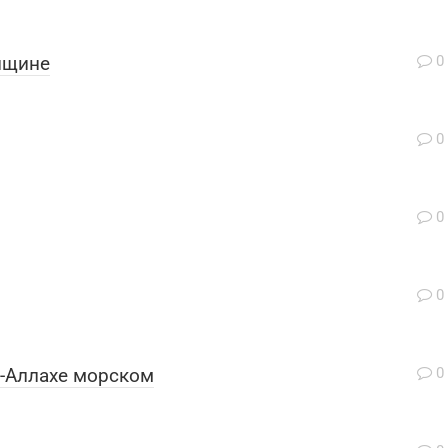
нщине
0
0
0
0
д-Аллахе морском
0