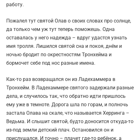
работу.
Пожалел тут святой Олав о своих словах про солнце,
да только чем уж тут теперь поможешь. Одна
оставалась у него надежда – вдруг удастся узнать
имя тролля. Лишился святой сна и покоя, днём и
ночью бродит по окрестностям Тронхейма и
бормочет себе под нос разные имена.
Как-то раз возвращался он из Ладехаммера в
Тронхейм. В Ладехаммере святого задержали разные
дела, и случилось так, что обратно идти пришлось
ему уже в темноте. Дорога шла по горам, и полночь
застала Олава на скале, что называется Херринга –
Ведьма. И слышит святой, будто доносится откуда-то
из-под земли детский плач. Остановился он и
прислушался. И точно – плачет где-то ребёнок, а