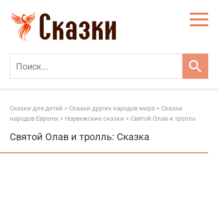
Перейти
к
контенту
Сказки для детей
>
Сказки других народов мира
>
Сказки
народов Европы
>
Норвежские сказки
>
Святой Олав и тролль
Святой Олав и тролль: Сказка