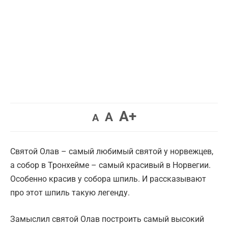
Увеличить
A+
Вернуть
Уменьшить
A
A
шрифт.
шрифт.
шрифт.
Cвятой Олав – самый любимый святой у норвежцев,
а собор в Тронхейме – самый красивый в Норвегии.
Особенно красив у собора шпиль. И рассказывают
про этот шпиль такую легенду.
Замыслил святой Олав построить самый высокий