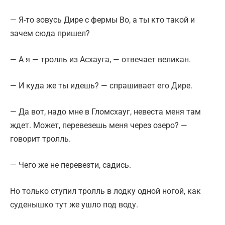
— Я-то зовусь Дире с фермы Во, а ты кто такой и
зачем сюда пришел?
— А я — тролль из Асхауга, — отвечает великан.
— И куда же ты идешь? — спрашивает его Дире.
— Да вот, надо мне в Гломсхауг, невеста меня там
ждет. Может, перевезешь меня через озеро? —
говорит тролль.
— Чего же не перевезти, садись.
Но только ступил тролль в лодку одной ногой, как
суденышко тут же ушло под воду.