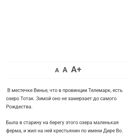
Увеличить
A+
Вернуть
Уменьшить
A
A
шрифт.
шрифт.
шрифт.
В местечке Винье, что в провинции Телемарк, есть
озеро Тотак. Зимой оно не замерзает до самого
Рождества.
Была в старину на берегу этого озера маленькая
ферма, и жил на ней крестьянин по имени Дире Во.