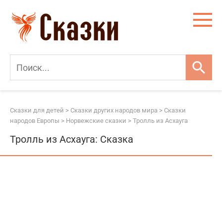
Перейти
к
контенту
Сказки для детей
>
Сказки других народов мира
>
Сказки
народов Европы
>
Норвежские сказки
>
Тролль из Асхауга
Тролль из Асхауга: Сказка