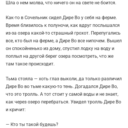
Шла о нем молва, что ничего он на свете не боится.
Как-то в Сочельник сидел Дире Во у себя на ферме.
Время близилось к полуночи, как вдруг послышался
из-за озера какой-то страшный грохот. Перепугались
все, кто был на ферме, а Дире Во все нипочем. Вышел
он спокойненько из дому, спустил лодку на воду и
поплыл на другой берег озера посмотреть, что же
там такое происходит.
Тьма стояла — хоть глаз выколи, да только различил
Дире Во во тьме какую-то тень. Догадался Дире Во,
что это тролль. А тот стоит у самой воды и не знает,
как через озеро перебраться. Увидел тролль Дире Во
и кричит:
— Кто ты такой будешь?