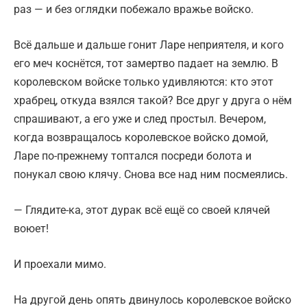
раз — и без оглядки побежало вражье войско.
Всё дальше и дальше гонит Ларе неприятеля, и кого
его меч коснётся, тот замертво падает на землю. В
королевском войске только удивляются: кто этот
храбрец, откуда взялся такой? Все друг у друга о нём
спрашивают, а его уже и след простыл. Вечером,
когда возвращалось королевское войско домой,
Ларе по-прежнему топтался посреди болота и
понукал свою клячу. Снова все над ним посмеялись.
— Глядите-ка, этот дурак всё ещё со своей клячей
воюет!
И проехали мимо.
На другой день опять двинулось королевское войско