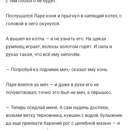
с тем плохого не будет.
Послушался Ларе коня и прыгнул в кипящий котел, с
головой в него окунулся.
А вышел из котла — и не узнать его. На щеках
румянец играет, волосы золотом горят. И сила в
руках такая, что всё ему нипочём.
— Попробуй-ка подними меч,- сказал ему конь.
Ларе взялся за меч — и даже в руке его не
почувствовал, точно это был не меч, а перышко.
— Теперь оседлай меня. А сам надень доспехи,
возьми ветку терновника, кувшин с водой, булыжник
да еще прихвати бараний рог с целебной мазью — и