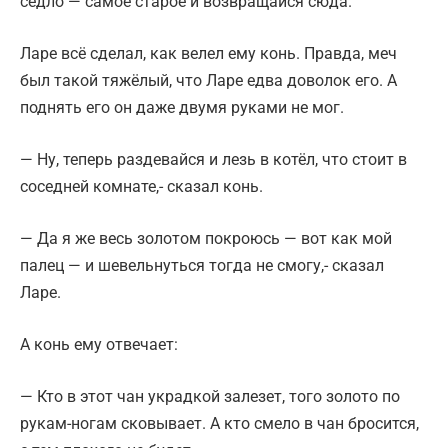
седло — самое старое и возвращайся сюда.
Ларе всё сделал, как велел ему конь. Правда, меч
был такой тяжёлый, что Ларе едва доволок его. А
поднять его он даже двумя руками не мог.
— Ну, теперь раздевайся и лезь в котёл, что стоит в
соседней комнате,- сказал конь.
— Да я же весь золотом покроюсь — вот как мой
палец — и шевельнуться тогда не смогу,- сказал
Ларе.
А конь ему отвечает:
— Кто в этот чан украдкой залезет, того золото по
рукам-ногам сковывает. А кто смело в чан бросится,