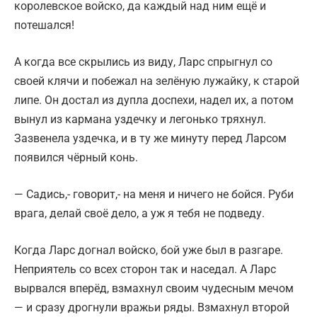
королевское войско, да каждый над ним ещё и
потешался!
А когда все скрылись из виду, Ларc спрыгнул со
своей клячи и побежал на зелёную лужайку, к старой
липе. Он достал из дупла доспехи, надел их, а потом
вынул из кармана уздечку и легонько тряхнул.
Зазвенела уздечка, и в ту же минуту перед Ларсом
появился чёрный конь.
— Садись,- говорит,- на меня и ничего не бойся. Руби
врага, делай своё дело, а уж я тебя не подведу.
Когда Ларc догнал войско, бой уже был в разгаре.
Неприятель со всех сторон так и наседал. А Ларс
вырвался вперёд, взмахнул своим чудесным мечом
— и сразу дрогнули вражьи ряды. Взмахнул второй