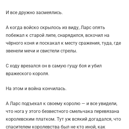
И все дружно засмеялись.
А когда войско скрылось из виду, Ларc опять
побежал к старой липе, снарядился, вскочил на
чёрного коня и поскакал к месту сражения, туда, где
звенели мечи и свистели стрелы.
С ходу врезался он в самую гущу боя и убил
вражеского короля.
На этом и война кончилась.
А Ларс подъехал к своему королю — и все увидели,
что нога у этого безвестного смельчака перевязана
королевским платком. Тут уж всякий догадался, что
спасителем королевства был не кто иной, как