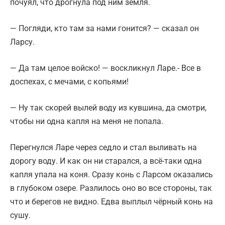
почуял, что дрогнула под ним земля.
— Погляди, кто там за нами гонится? — сказал он
Ларсу.
— Да там целое войско! — воскликнул Ларе.- Все в
доспехах, с мечами, с копьями!
— Ну так скорей вылей воду из кувшина, да смотри,
чтобы ни одна капля на меня не попала.
Перегнулся Ларе через седло и стал выливать на
дорогу воду. И как он ни старался, а всё-таки одна
капля упала на коня. Сразу конь с Ларсом оказались
в глубоком озере. Разлилось оно во все стороны, так
что и берегов не видно. Едва выплыл чёрный конь на
сушу.