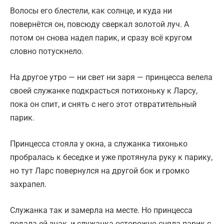
Волосы его блестели, как солнце, и куда ни
повернётся он, повсюду сверкал золотой луч. А
потом он снова надел парик, и сразу всё кругом
словно потускнело.
На другое утро — ни свет ни заря — принцесса велела
своей служанке подкрасться потихоньку к Ларсу,
пока он спит, и снять с него этот отвратительный
парик.
Принцесса стояла у окна, а служанка тихонько
пробралась к беседке и уже протянула руку к парику,
но тут Ларс повернулся на другой бок и громко
захрапел.
Служанка так и замерла на месте. Но принцесса
подала ей знак, и служанка осторожно сняла парик с