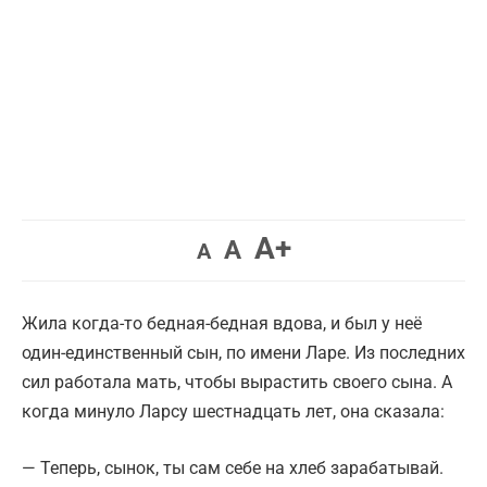
Увеличить
A+
Вернуть
Уменьшить
A
A
шрифт.
шрифт.
шрифт.
Жила когда-то бедная-бедная вдова, и был у неё
один-единственный сын, по имени Ларе. Из последних
сил работала мать, чтобы вырастить своего сына. А
когда минуло Ларсу шестнадцать лет, она сказала:
— Теперь, сынок, ты сам себе на хлеб зарабатывай.