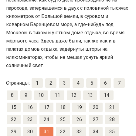
пароходе, затерявшемся в двух с половиной тысячах
километров от Большой земли, в суровом и
коварном Баренцевом море, а где-нибудь под
Москвой, в тихом и уютном доме отдыха, во время
мёртвого часа. Здесь даже были, так же как и в
палатах домов отдыха, задёрнуты шторы на
иллюминаторах, чтобы не мешал уснуть яркий
солнечный свет.
Страницы:
1
2
3
4
5
6
7
8
9
10
11
12
13
14
15
16
17
18
19
20
21
22
23
24
25
26
27
28
29
30
31
32
33
34
35