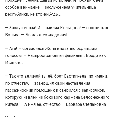
порядке… Значит, давай исполняй. И прояви к ней
особое внимание — заслуженная учительница
республики, не кто-нибудь…
— Заслуженная! И фамилия Кольцова! — прошептал
Волька. — Бывают совпадения!
— Ага! — согласился Женя внезапно охрипшим
голосом. — Распространённая фамилия… Вроде как
Иванов…
— Так что величай ты её, брат Евстигнеев, по имени,
по отчеству, — завершил свои наставления
пассажирский помощник и сверился с записочкой,
которую извлёк из бокового кармана белоснежного
кителя. — А имя её, отчество — Варвара Степановна…