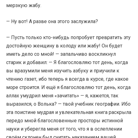
мерзкую жабу.
— Ну вот! А разве она этого заслужила?
— Пусть только кто-нибудь попробует превратить эту
достойную женщину в колоду или жабу! Он будет
иметь дело со мной! — запальчиво воскликнул
старик и добавил: — Я благословляю тот день, когда
вы вразумили меня изучить азбуку и приучили к
чтению газет, ибо теперь я всегда в курсе, где какое
море строится. И ещё я благословляю тот день, когда
аллах умудрил меня «зачитать» — я, кажется, так
выразился, о Волька? — твой учебник географии. Ибо
эта поистине мудрая и увлекательная книга раскрыла
передо мной благословенные просторы истинной
науки и уберегла меня от того, что я в ослеплении
своём склонен был считать наказанием вашей