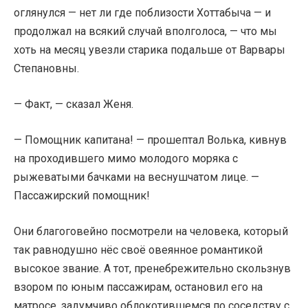
оглянулся — нет ли где поблизости Хоттабыча — и
продолжал на всякий случай вполголоса, — что мы
хоть на месяц увезли старика подальше от Варвары
Степановны.
— Факт, — сказал Женя.
— Помощник капитана! — прошептал Волька, кивнув
на проходившего мимо молодого моряка с
рыжеватыми бачками на веснушчатом лице. —
Пассажирский помощник!
Они благоговейно посмотрели на человека, который
так равнодушно нёс своё овеянное романтикой
высокое звание. А тот, пренебрежительно скользнув
взором по юным пассажирам, остановил его на
матросе, задумчиво облокотившемся по соседству с