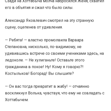
Сзади на Хоттабыча молча набросился Женя, схватил
его в объятия и сжал что было силы.
Александр Яковлевич смотрел на эту странную
сцену, оцепенев от удивления.
— Ребята! — властно промолвила Варвара
Степановна, нисколько, по-видимому, не
удивившись встрече со своими учениками здесь, на
ледоколе. — Не хулиганьте! Оставьте этого
гражданина в покое! Ну! Кому я говорю?!
Костыльков! Богорад! Вы слышите?
— Он вас тогда превратит в жабу! — отчаянно
воскликнул Волька, чувствуя, что ему не совладать с
Хоттабычем.