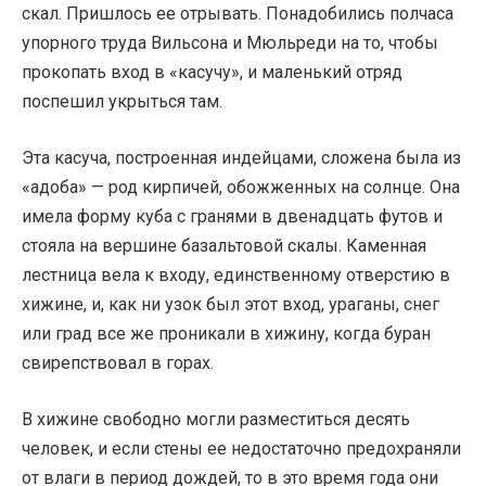
скал. Пришлось ее отрывать. Понадобились полчаса
упорного труда Вильсона и Мюльреди на то, чтобы
прокопать вход в «касучу», и маленький отряд
поспешил укрыться там.
Эта касуча, построенная индейцами, сложена была из
«адоба» — род кирпичей, обожженных на солнце. Она
имела форму куба с гранями в двенадцать футов и
стояла на вершине базальтовой скалы. Каменная
лестница вела к входу, единственному отверстию в
хижине, и, как ни узок был этот вход, ураганы, снег
или град все же проникали в хижину, когда буран
свирепствовал в горах.
В хижине свободно могли разместиться десять
человек, и если стены ее недостаточно предохраняли
от влаги в период дождей, то в это время года они