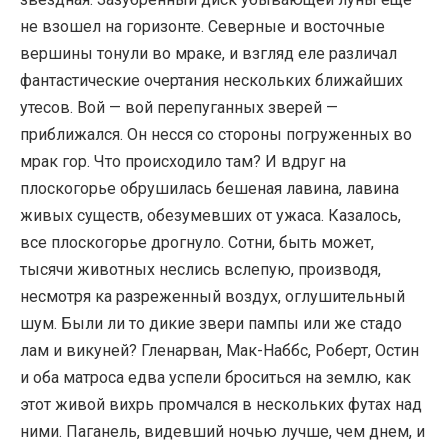
не взошел на горизонте. Северные и восточные
вершины тонули во мраке, и взгляд еле различал
фантастические очертания нескольких ближайших
утесов. Вой — вой перепуганных зверей —
приближался. Он несся со стороны погруженных во
мрак гор. Что происходило там? И вдруг на
плоскогорье обрушилась бешеная лавина, лавина
живых существ, обезумевших от ужаса. Казалось,
все плоскогорье дрогнуло. Сотни, быть может,
тысячи животных неслись вслепую, производя,
несмотря ка разреженный воздух, оглушительный
шум. Были ли то дикие звери пампы или же стадо
лам и викуней? Гленарван, Мак-Наббс, Роберт, Остин
и оба матроса едва успели броситься на землю, как
этот живой вихрь промчался в нескольких футах над
ними. Паганель, видевший ночью лучше, чем днем, и