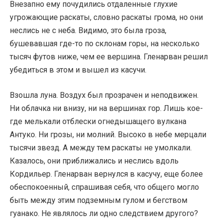
Внезапно ему почудились отдаленные глухие
угрожающие раскаты, словно раскаты грома, но они
неслись не с неба. Видимо, это была гроза,
бушевавшая где-то по склонам горы, на несколько
тысяч футов ниже, чем ее вершина. Гленарван решил
убедиться в этом и вышел из касучи.
Взошла луна. Воздух был прозрачен и неподвижен.
Ни облачка ни внизу, ни на вершинах гор. Лишь кое-
где мелькали отблески огнедышащего вулкана
Антуко. Ни грозы, ни молний. Высоко в небе мерцали
тысячи звезд. А между тем раскаты не умолкали.
Казалось, они приближались и неслись вдоль
Кордильер. Гленарван вернулся в касучу, еще более
обеспокоенный, спрашивая себя, что общего могло
быть между этим подземным гулом и бегством
гуанако. Не являлось ли одно следствием другого?