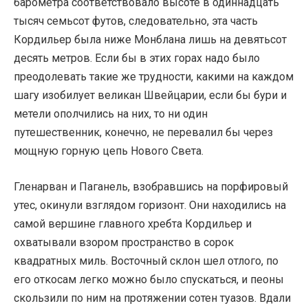
барометра соответствовало высоте в одиннадцать
тысяч семьсот футов, следовательно, эта часть
Кордильер была ниже Монблана лишь на девятьсот
десять метров. Если бы в этих горах надо было
преодолевать такие же трудности, какими на каждом
шагу изобилует великан Швейцарии, если бы бури и
метели ополчились на них, то ни один
путешественник, конечно, не перевалил бы через
мощную горную цепь Нового Света.
Гленарван и Паганель, взобравшись на порфировый
утес, окинули взглядом горизонт. Они находились на
самой вершине главного хребта Кордильер и
охватывали взором пространство в сорок
квадратных миль. Восточный склон шел отлого, по
его откосам легко можно было спускаться, и пеоны
скользили по ним на протяжении сотен туазов. Вдали