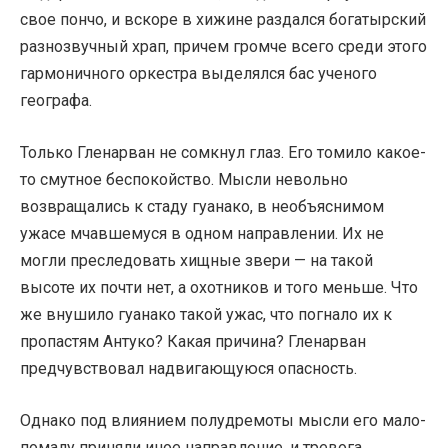
свое пончо, и вскоре в хижине раздался богатырский
разнозвучный храп, причем громче всего среди этого
гармоничного оркестра выделялся бас ученого
географа.
Только Гленарван не сомкнул глаз. Его томило какое-
то смутное беспокойство. Мысли невольно
возвращались к стаду гуанако, в необъяснимом
ужасе мчавшемуся в одном направлении. Их не
могли преследовать хищные звери — на такой
высоте их почти нет, а охотников и того меньше. Что
же внушило гуанако такой ужас, что погнало их к
пропастям Антуко? Какая причина? Гленарван
предчувствовал надвигающуюся опасность.
Однако под влиянием полудремоты мысли его мало-
помалу приняли иное направление, и тревога