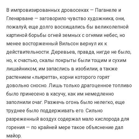
В импровизированных дровосеках — Паганеле и
Гленарване — заговорило чувство художника; они,
пожалуй, еще долго восхищались бы великолепной
картиной борьбы огней земных с огнями небес, но
менее восторженный Вильсон вернул их к
действительности. Деревьев, правда, нигде не было,
но, к счастью, скалы покрыты были тощим и сухим
лишайником; им запаслись в изобилии, а также
растением «льяретта», корни которого горят
довольно сносно. Лишь только драгоценное топливо
было принесено в касучу, как им немедленно
заполнили очаг. Разжечь огонь было нелегко, еще
труднее было поддерживать его. Сильно
разреженный воздух содержал мало кислорода для
горения — по крайней мере такое объяснение дал
майор.