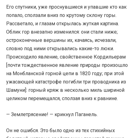
Его спутники, уже проснувшиеся и упавшие кто как
попало, сползали вниз по крутому склону горы.
Рассветало, и глазам открылась жуткая картина.
Облик гор внезапно изменился: они стали ниже;
остроконечные вершины их, качаясь, исчезали,
словно под ними открывались какие-то люки.
Происходило явление, свойственное Кордильерам
[почти тождественное явление природы произошло
на Монбланской горной цепи в 1820 году; при этой
ужасающей катастрофе погибли три проводника из
Шамуни]: горный кряж в несколько миль шириной
целиком перемещался, сползая вниз к равнине.
— Землетрясение! — крикнул Паганель.
Он не ошибся. Это было одно из тех стихийных