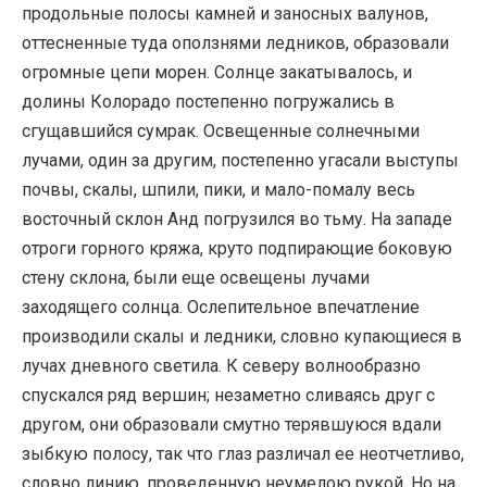
продольные полосы камней и заносных валунов,
оттесненные туда оползнями ледников, образовали
огромные цепи морен. Солнце закатывалось, и
долины Колорадо постепенно погружались в
сгущавшийся сумрак. Освещенные солнечными
лучами, один за другим, постепенно угасали выступы
почвы, скалы, шпили, пики, и мало-помалу весь
восточный склон Анд погрузился во тьму. На западе
отроги горного кряжа, круто подпирающие боковую
стену склона, были еще освещены лучами
заходящего солнца. Ослепительное впечатление
производили скалы и ледники, словно купающиеся в
лучах дневного светила. К северу волнообразно
спускался ряд вершин; незаметно сливаясь друг с
другом, они образовали смутно терявшуюся вдали
зыбкую полосу, так что глаз различал ее неотчетливо,
словно линию, проведенную неумелою рукой. Но на