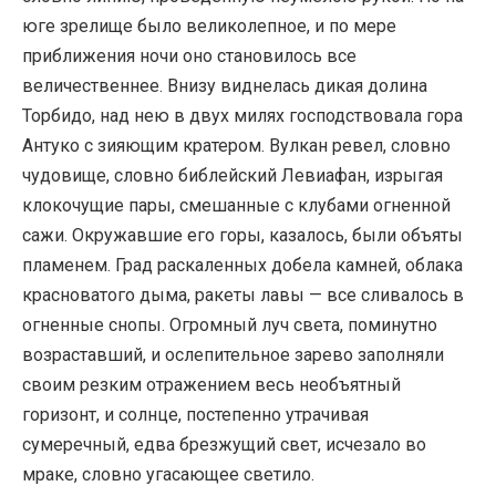
юге зрелище было великолепное, и по мере
приближения ночи оно становилось все
величественнее. Внизу виднелась дикая долина
Торбидо, над нею в двух милях господствовала гора
Антуко с зияющим кратером. Вулкан ревел, словно
чудовище, словно библейский Левиафан, изрыгая
клокочущие пары, смешанные с клубами огненной
сажи. Окружавшие его горы, казалось, были объяты
пламенем. Град раскаленных добела камней, облака
красноватого дыма, ракеты лавы — все сливалось в
огненные снопы. Огромный луч света, поминутно
возраставший, и ослепительное зарево заполняли
своим резким отражением весь необъятный
горизонт, и солнце, постепенно утрачивая
сумеречный, едва брезжущий свет, исчезало во
мраке, словно угасающее светило.