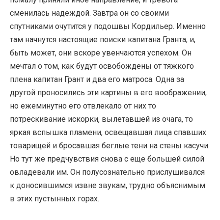
сменилась надеждой. Завтра он со своими
спутниками очутится у подошвы Кордильер. Именно
там начнутся настоящие поиски капитана Гранта, и,
быть может, они вскоре увенчаются успехом. Он
мечтал о том, как будут освобождены от тяжкого
плена капитан Грант и два его матроса. Одна за
другой проносились эти картины в его воображении,
но ежеминутно его отвлекало от них то
потрескивание искорки, вылетавшей из очага, то
яркая вспышка пламени, освещавшая лица спавших
товарищей и бросавшая беглые тени на стены касучи.
Но тут же предчувствия снова с еще большей силой
овладевали им. Он полусознательно прислушивался
к доносившимся извне звукам, трудно объяснимым
в этих пустынных горах.