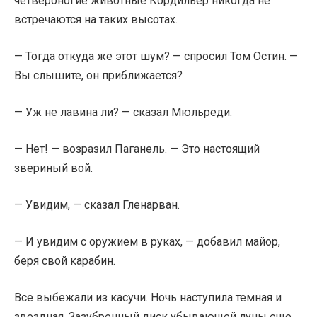
четвероногие животные Кордильер никогда не
встречаются на таких высотах.
— Тогда откуда же этот шум? — спросил Том Остин. —
Вы слышите, он приближается?
— Уж не лавина ли? — сказал Мюльреди.
— Нет! — возразил Паганель. — Это настоящий
звериный вой.
— Увидим, — сказал Гленарван.
— И увидим с оружием в руках, — добавил майор,
беря свой карабин.
Все выбежали из касучи. Ночь наступила темная и
звездная. Зазубренный диск убывающей луны еще