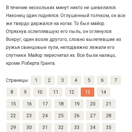
В течение нескольких минут никто не шевелился.
Наконец один поднялся. Оглушенный толчком, он все
же твердо держался на ногах. То был майор.
Отряхнув ослеплявшую его пыль, он оглянулся.
Вокруг, один возле другого, словно вылетевшие из
ружья свинцовые пули, неподвижно лежали его
спутники. Майор пересчитал их. Все были налицо,
кроме Роберта Гранта.
Страницы:
1
2
3
4
5
6
7
8
9
10
11
12
13
14
15
16
17
18
19
20
21
22
23
24
25
26
27
28
29
30
31
32
33
34
35