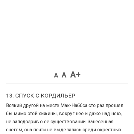
Увеличить
A+
Вернуть
Уменьшить
A
A
шрифт.
шрифт.
шрифт.
13. СПУСК С КОРДИЛЬЕР
Всякий другой на месте Мак-Наббса сто раз прошел
бы мимо этой хижины, вокруг нее и даже над нею,
не заподозрив о ее существовании. Занесенная
снегом, она почти не выделялась среди окрестных